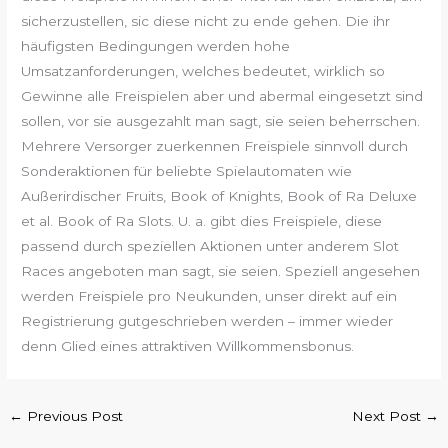
sicherzustellen, sic diese nicht zu ende gehen. Die ihr
häufigsten Bedingungen werden hohe
Umsatzanforderungen, welches bedeutet, wirklich so
Gewinne alle Freispielen aber und abermal eingesetzt sind
sollen, vor sie ausgezahlt man sagt, sie seien beherrschen.
Mehrere Versorger zuerkennen Freispiele sinnvoll durch
Sonderaktionen für beliebte Spielautomaten wie
Außerirdischer Fruits, Book of Knights, Book of Ra Deluxe
et al. Book of Ra Slots. U. a. gibt dies Freispiele, diese
passend durch speziellen Aktionen unter anderem Slot
Races angeboten man sagt, sie seien. Speziell angesehen
werden Freispiele pro Neukunden, unser direkt auf ein
Registrierung gutgeschrieben werden – immer wieder
denn Glied eines attraktiven Willkommensbonus.
←
Previous Post
Next Post
→