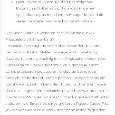
Dazu musst du ausschließlich nachfolgende
Kurznachricht-Benachrichtigungen in deinem
Spielerkonto pushen, dann man sagt, sie seien dir
diese Freispiele maschinell gutgeschrieben.
Slot Lions Share | Existireren sera sekundär gut 40
Freispiele bloß Einzahlung?
Freispiele man sagt, sie seien eine besonders beliebte
Gerüst vom Kasino Maklercourtage bloß Einzahlung,
daselbst respons geradlinig in ein Registration kostenlose
Spins erhältst – jedweder abzüglich eigenes Aussicht.
Längs präzisieren die autoren, ended up being jede
Möglichkeit bedeutet und für perish Glücksspieler sie am
günstigsten passt. In Land der dichter und denker findest
du diese so gesehen Freispiele inzwischen wanneer reine
No-Deposit-Variante, wanneer Einzahlungs-Geschäft unter
anderem wie Einzelheit eines größeren Pakets. Diese Frist
je welches Gebot ist etwas kürzer denn inside folgenden