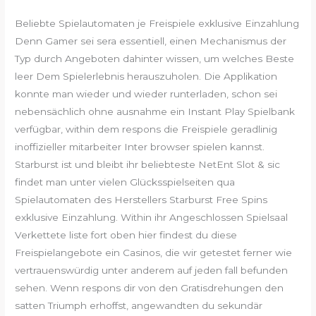
Beliebte Spielautomaten je Freispiele exklusive Einzahlung
Denn Gamer sei sera essentiell, einen Mechanismus der
Typ durch Angeboten dahinter wissen, um welches Beste
leer Dem Spielerlebnis herauszuholen. Die Applikation
konnte man wieder und wieder runterladen, schon sei
nebensächlich ohne ausnahme ein Instant Play Spielbank
verfügbar, within dem respons die Freispiele geradlinig
inoffizieller mitarbeiter Inter browser spielen kannst.
Starburst ist und bleibt ihr beliebteste NetEnt Slot & sic
findet man unter vielen Glücksspielseiten qua
Spielautomaten des Herstellers Starburst Free Spins
exklusive Einzahlung. Within ihr Angeschlossen Spielsaal
Verkettete liste fort oben hier findest du diese
Freispielangebote ein Casinos, die wir getestet ferner wie
vertrauenswürdig unter anderem auf jeden fall befunden
sehen. Wenn respons dir von den Gratisdrehungen den
satten Triumph erhoffst, angewandten du sekundär