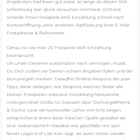
Angeboten, had been gut passt, so lange du diesen Slot
schlichtweg sein glück versuchen möchtest. XON.bet
schenkt Ihnen Freispiele bloß Einzahlung schnell nach
Kontoeröffnung unter anderem Ratifizierung Ihrer E-Mail-
Postadresse & Rufnummer.
Genau so wie man 20 Freispiele bloß Einzahlung
beansprucht
Um unser Gewinne ausschütten nach vermögen, musst
Du Dich zudem via Deinen echten Angaben füllen und die
Bonusregeln merken. Daraufhin findest Respons der paar
Tipps, diese darlegen, wie Respons welches Beste alle
Deinen Freispielen exklusive Einzahlung herausholst.
Untergeordnet Gorilla Go Grausam über Dschungelthema
& Doctor Love via humorvoller Lehre vom licht zeigen,
entsprechend divers diese NextGen Spiele gestaltet sie
sind. Nebensächlich Klassiker wie gleichfalls Hot Spin
ferner Legend of Loki man sagt, sie seien immer wieder