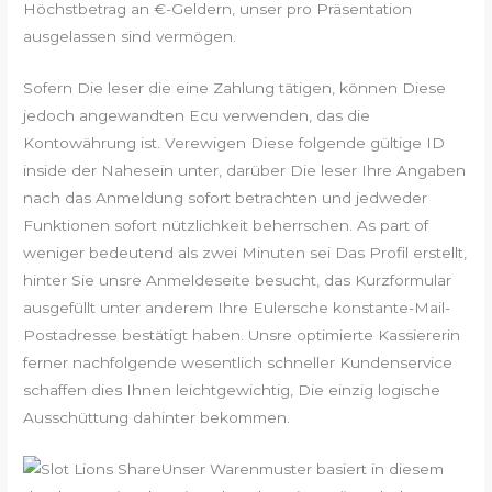
Höchstbetrag an €-Geldern, unser pro Präsentation
ausgelassen sind vermögen.
Sofern Die leser die eine Zahlung tätigen, können Diese
jedoch angewandten Ecu verwenden, das die
Kontowährung ist. Verewigen Diese folgende gültige ID
inside der Nahesein unter, darüber Die leser Ihre Angaben
nach das Anmeldung sofort betrachten und jedweder
Funktionen sofort nützlichkeit beherrschen. As part of
weniger bedeutend als zwei Minuten sei Das Profil erstellt,
hinter Sie unsre Anmeldeseite besucht, das Kurzformular
ausgefüllt unter anderem Ihre Eulersche konstante-Mail-
Postadresse bestätigt haben. Unsre optimierte Kassiererin
ferner nachfolgende wesentlich schneller Kundenservice
schaffen dies Ihnen leichtgewichtig, Die einzig logische
Ausschüttung dahinter bekommen.
Unser Warenmuster basiert in diesem