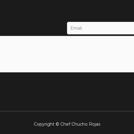
Copyright © Chef Chucho Rojas