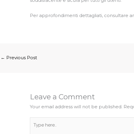
soddisfacente e sicura per tutti gli utenti.
Per approfondimenti dettagliati, consultare a
←
Previous Post
Leave a Comment
Your email address will not be published.
Requ
Type
here..