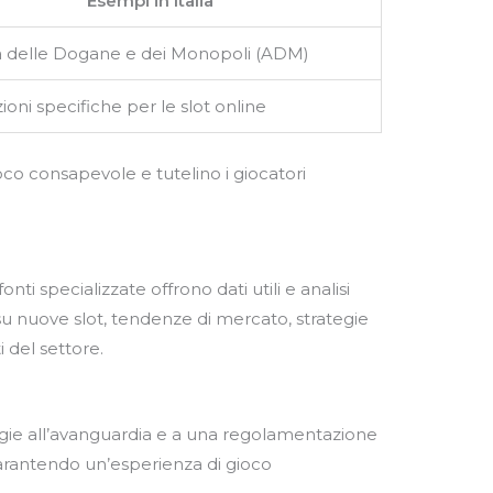
Esempi in Italia
à delle Dogane e dei Monopoli (ADM)
ioni specifiche per le slot online
co consapevole e tutelino i giocatori
ti specializzate offrono dati utili e analisi
 su nuove slot, tendenze di mercato, strategie
 del settore.
logie all’avanguardia e a una regolamentazione
 garantendo un’esperienza di gioco