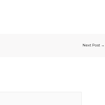
Next Post
→