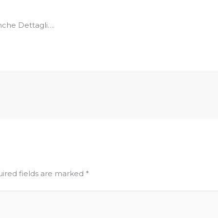
nche Dettagli….
ired fields are marked
*