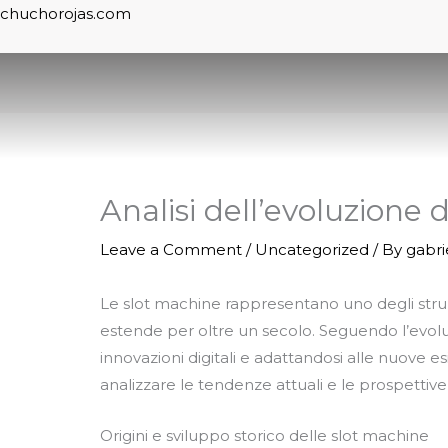
Skip
chuchorojas.com
to
content
Analisi dell’evoluzione
Leave a Comment
/
Uncategorized
/ By
gabr
Le slot machine rappresentano uno degli strum
estende per oltre un secolo. Seguendo l’evoluz
innovazioni digitali e adattandosi alle nuov
analizzare le tendenze attuali e le prospettive d
Origini e sviluppo storico delle slot machine