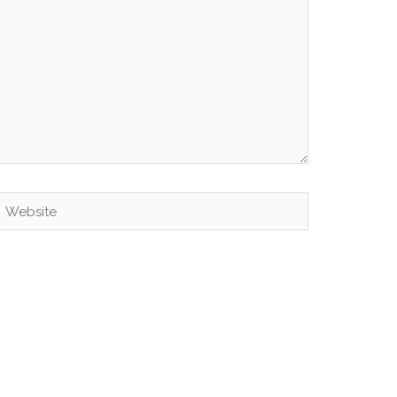
Website