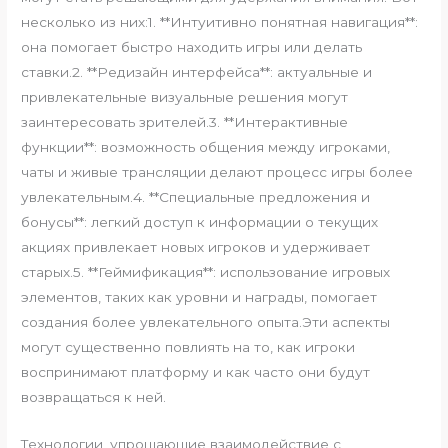
несколько из них:1. **Интуитивно понятная навигация**:
она помогает быстро находить игры или делать
ставки.2. **Редизайн интерфейса**: актуальные и
привлекательные визуальные решения могут
заинтересовать зрителей.3. **Интерактивные
функции**: возможность общения между игроками,
чаты и живые трансляции делают процесс игры более
увлекательным.4. **Специальные предложения и
бонусы**: легкий доступ к информации о текущих
акциях привлекает новых игроков и удерживает
старых.5. **Геймификация**: использование игровых
элементов, таких как уровни и награды, помогает
создания более увлекательного опыта.Эти аспекты
могут существенно повлиять на то, как игроки
воспринимают платформу и как часто они будут
возвращаться к ней.
Технологии, упрощающие взаимодействие с