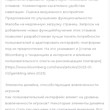
отзывов:- Комментарии касательно удобства
навигации- Оценка визуального восприятия-
Предложения по улучшению функциональности-
Жалобы на медленную загрузку страниц- Запросы на
добавление новых функцийИзучение этих отзывов
позволяет разработчикам лучше понять потребности
пользователей и адаптировать интерфейс платформы
под их предпочтения. На это указывает и [статья из
Bloomberg о тенденциях в интернете и влиянии
пользовательского опыта на рекомендации платформ]
(https://www.bloomberg.com/news/articles/2023-01-
02/gambling-sites-2023).
Элементы дизайна, способствующие вовлеченности
игроков
Как пользовательский интерфейс влияет на уровень
вовлеченности игроков? Некоторые элементы дизайна
могут стать решающими для удержания внимания. Вот