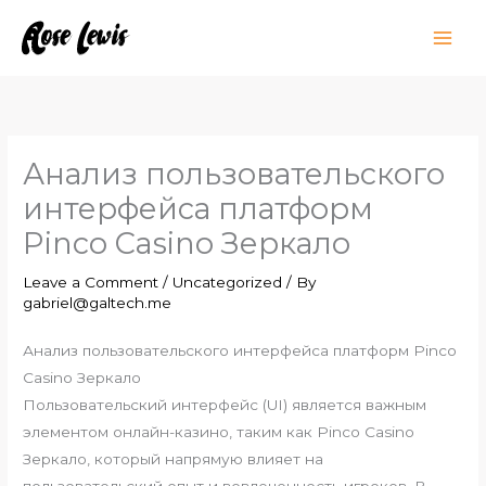
Skip
to
content
Анализ пользовательского
интерфейса платформ
Pinco Casino Зеркало
Leave a Comment
/
Uncategorized
/ By
gabriel@galtech.me
Анализ пользовательского интерфейса платформ Pinco
Casino Зеркало
Пользовательский интерфейс (UI) является важным
элементом онлайн-казино, таким как Pinco Casino
Зеркало, который напрямую влияет на