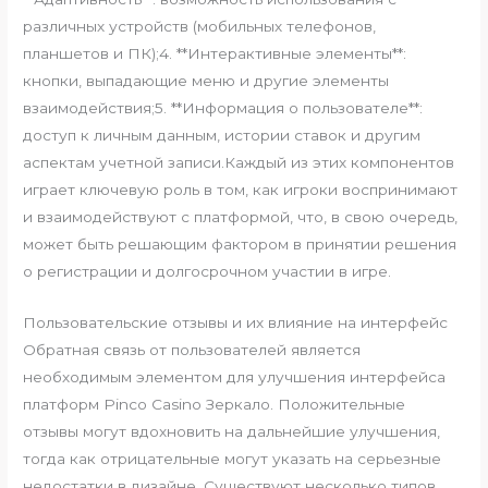
различных устройств (мобильных телефонов,
планшетов и ПК);4. **Интерактивные элементы**:
кнопки, выпадающие меню и другие элементы
взаимодействия;5. **Информация о пользователе**:
доступ к личным данным, истории ставок и другим
аспектам учетной записи.Каждый из этих компонентов
играет ключевую роль в том, как игроки воспринимают
и взаимодействуют с платформой, что, в свою очередь,
может быть решающим фактором в принятии решения
о регистрации и долгосрочном участии в игре.
Пользовательские отзывы и их влияние на интерфейс
Обратная связь от пользователей является
необходимым элементом для улучшения интерфейса
платформ Pinco Casino Зеркало. Положительные
отзывы могут вдохновить на дальнейшие улучшения,
тогда как отрицательные могут указать на серьезные
недостатки в дизайне. Существуют несколько типов