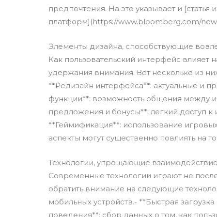
предпочтения. На это указывает и [статья
платформ](https://www.bloomberg.com/news/a
Элементы дизайна, способствующие вовл
Как пользовательский интерфейс влияет 
удержания внимания. Вот несколько из них:
**Редизайн интерфейса**: актуальные и п
функции**: возможность общения между и
предложения и бонусы**: легкий доступ к
**Геймификация**: использование игровых 
аспекты могут существенно повлиять на то
Технологии, упрощающие взаимодействие
Современные технологии играют не после
обратить внимание на следующие технолог
мобильных устройств.- **Быстрая загрузка
поведения**: сбор данных о том, как пол