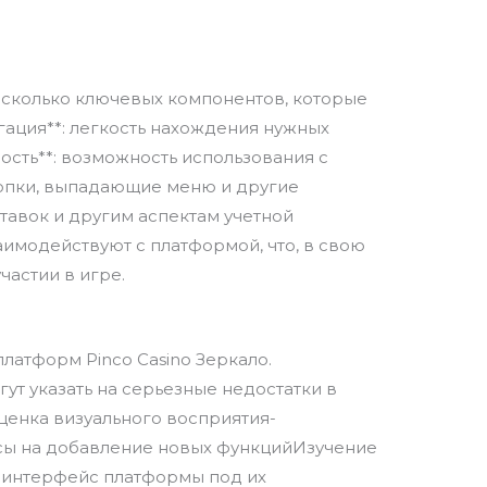
несколько ключевых компонентов, которые
игация**: легкость нахождения нужных
ность**: возможность использования с
кнопки, выпадающие меню и другие
тавок и другим аспектам учетной
аимодействуют с платформой, что, в свою
астии в игре.
латформ Pinco Casino Зеркало.
ут указать на серьезные недостатки в
ценка визуального восприятия-
сы на добавление новых функцийИзучение
ь интерфейс платформы под их