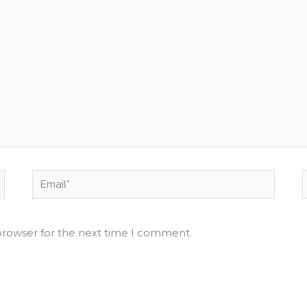
Email*
browser for the next time I comment.