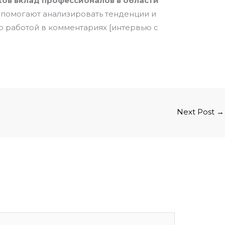
ков вклад профессионалов в области
, помогают анализировать тенденции и
о работой в комментариях [интервью с
Next Post
→