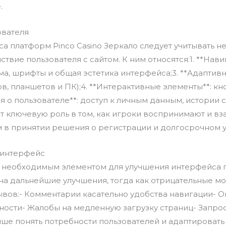
.
ователя
а платформ Pinco Casino Зеркало следует учитывать 
твие пользователя с сайтом. К ним относятся:1. **Нав
хема, шрифты и общая эстетика интерфейса;3. **Адаптив
в, планшетов и ПК);4. **Интерактивные элементы**: 
 о пользователе**: доступ к личным данным, истории с
т ключевую роль в том, как игроки воспринимают и вз
в принятии решения о регистрации и долгосрочном уч
 интерфейс
я необходимым элементом для улучшения интерфейса п
а дальнейшие улучшения, тогда как отрицательные мог
ывов:- Комментарии касательно удобства навигации- О
ости- Жалобы на медленную загрузку страниц- Запро
чше понять потребности пользователей и адаптироват