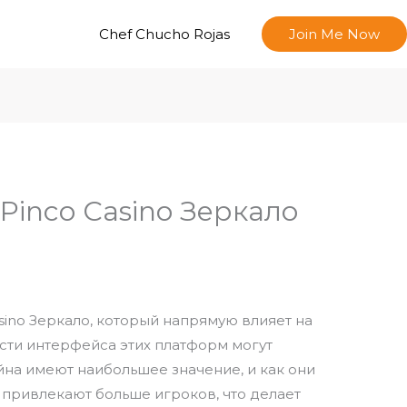
Chef Chucho Rojas
Join Me Now
Pinco Casino Зеркало
sino Зеркало, который напрямую влияет на
ости интерфейса этих платформ могут
айна имеют наибольшее значение, и как они
 привлекают больше игроков, что делает