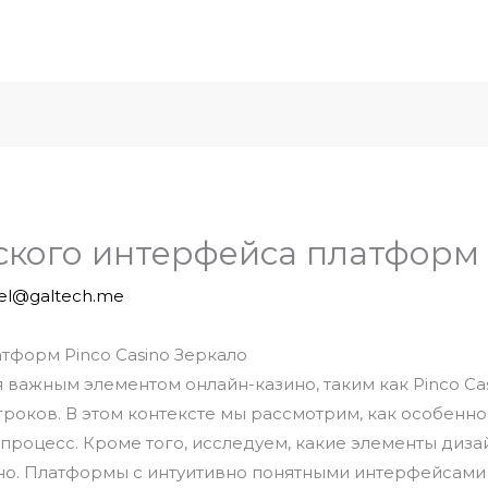
кого интерфейса платформ 
iel@galtech.me
тформ Pinco Casino Зеркало
я важным элементом онлайн-казино, таким как Pinco Ca
гроков. В этом контексте мы рассмотрим, как особенн
 процесс. Кроме того, исследуем, какие элементы диз
ино. Платформы с интуитивно понятными интерфейсами