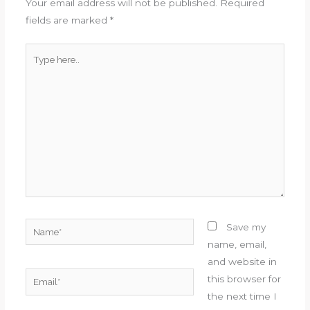
Your email address will not be published.
Required
fields are marked
*
Type
here..
Name*
Save my
name, email,
and website in
Email*
this browser for
the next time I