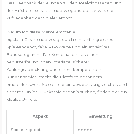
Das Feedback der Kunden zu den Reaktionszeiten und
der Hilfsbereitschaft ist überwiegend positiv, was die
Zufriedenheit der Spieler erhöht.
Warum ich diese Marke empfehle
bigclash Casino überzeugt durch ein umfangreiches
Spieleangebot, faire RTP-Werte und ein attraktives
Bonusprogramm. Die Kombination aus einem
benutzerfreundlichen Interface, sicherer
Zahlungsabwicklung und einem kompetenten
Kundenservice macht die Plattform besonders
empfehlenswert. Spieler, die ein abwechslungsreiches und
sicheres Online-Glücksspielerlebnis suchen, finden hier ein
ideales Umfeld.
Aspekt
Bewertung
Spieleangebot
⭐⭐⭐⭐⭐