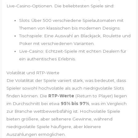
Live-Casino-Optionen. Die beliebtesten Spiele sind:
Slots: Über 500 verschiedene Spielautomaten mit
Themen von klassischen bis modernen Designs.
Tischspiele: Eine Auswahl an Blackjack, Roulette und
Poker mit verschiedenen Varianten.
Live-Casino: Echtzeit-Spiele mit echten Dealern für
ein authentisches Erlebnis.
Volatilität und RTP-Werte
Die Volatilität der Spiele variiert stark, was bedeutet, dass
Spieler sowohl hochvolatile als auch niedrigvolatile Slots
finden können. Die
RTP-Werte
(Return to Player) liegen
im Durchschnitt bei etwa
95% bis 97%
, was im Vergleich
zur Branche wettbewerbsfähig ist. Hochvolatile Spiele
bieten größere, aber seltenere Gewinne, während
niedrigvolatile Spiele häufigere, aber kleinere
Auszahlungen ermöglichen.