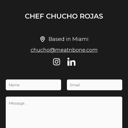
CHEF CHUCHO ROJAS
Based in Miami
chucho@meatnbone.com