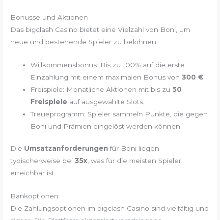
Bonusse und Aktionen
Das bigclash Casino bietet eine Vielzahl von Boni, um
neue und bestehende Spieler zu belohnen:
Willkommensbonus: Bis zu 100% auf die erste
Einzahlung mit einem maximalen Bonus von
300 €
.
Freispiele: Monatliche Aktionen mit bis zu
50
Freispiele
auf ausgewählte Slots.
Treueprogramm: Spieler sammeln Punkte, die gegen
Boni und Prämien eingelöst werden können.
Die
Umsatzanforderungen
für Boni liegen
typischerweise bei
35x
, was für die meisten Spieler
erreichbar ist.
Bankoptionen
Die Zahlungsoptionen im bigclash Casino sind vielfältig und