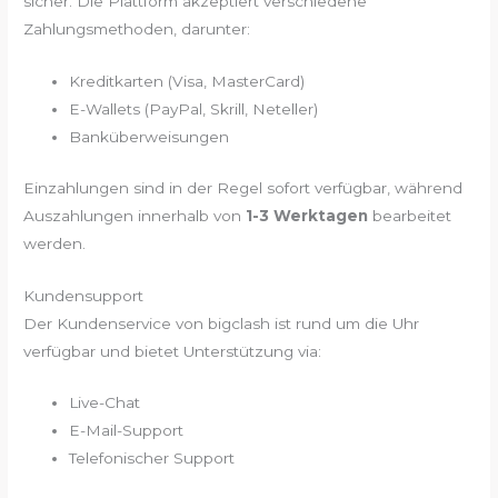
sicher. Die Plattform akzeptiert verschiedene
Zahlungsmethoden, darunter:
Kreditkarten (Visa, MasterCard)
E-Wallets (PayPal, Skrill, Neteller)
Banküberweisungen
Einzahlungen sind in der Regel sofort verfügbar, während
Auszahlungen innerhalb von
1-3 Werktagen
bearbeitet
werden.
Kundensupport
Der Kundenservice von bigclash ist rund um die Uhr
verfügbar und bietet Unterstützung via:
Live-Chat
E-Mail-Support
Telefonischer Support