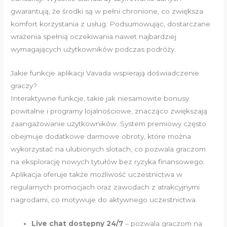
gwarantują, że środki są w pełni chronione, co zwiększa
komfort korzystania z usług. Podsumowując, dostarczane
wrażenia spełnią oczekiwania nawet najbardziej
wymagających użytkowników podczas podróży.
Jakie funkcje aplikacji Vavada wspierają doświadczenie
graczy?
Interaktywne funkcje, takie jak niesamowite bonusy
powitalne i programy lojalnościowe, znacząco zwiększają
zaangażowanie użytkowników. System premiowy często
obejmuje dodatkowe darmowe obroty, które można
wykorzystać na ulubionych slotach, co pozwala graczom
na eksplorację nowych tytułów bez ryzyka finansowego.
Aplikacja oferuje także możliwość uczestnictwa w
regularnych promocjach oraz zawodach z atrakcyjnymi
nagrodami, co motywuje do aktywnego uczestnictwa.
Live chat dostępny 24/7
– pozwala graczom na