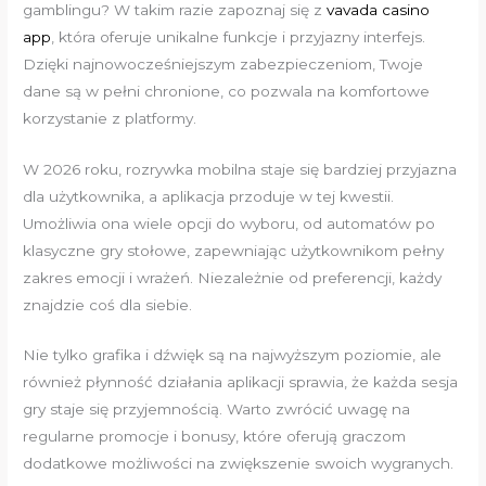
gamblingu? W takim razie zapoznaj się z
vavada casino
app
, która oferuje unikalne funkcje i przyjazny interfejs.
Dzięki najnowocześniejszym zabezpieczeniom, Twoje
dane są w pełni chronione, co pozwala na komfortowe
korzystanie z platformy.
W 2026 roku, rozrywka mobilna staje się bardziej przyjazna
dla użytkownika, a aplikacja przoduje w tej kwestii.
Umożliwia ona wiele opcji do wyboru, od automatów po
klasyczne gry stołowe, zapewniając użytkownikom pełny
zakres emocji i wrażeń. Niezależnie od preferencji, każdy
znajdzie coś dla siebie.
Nie tylko grafika i dźwięk są na najwyższym poziomie, ale
również płynność działania aplikacji sprawia, że każda sesja
gry staje się przyjemnością. Warto zwrócić uwagę na
regularne promocje i bonusy, które oferują graczom
dodatkowe możliwości na zwiększenie swoich wygranych.