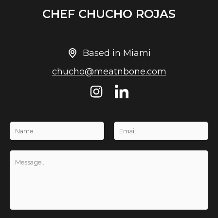
CHEF CHUCHO ROJAS
Based in Miami
chucho@meatnbone.com