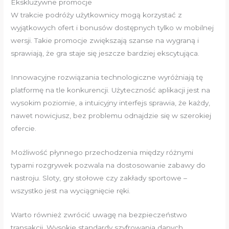
Ekskluzywne promocje
W trakcie podróży użytkownicy mogą korzystać z
wyjątkowych ofert i bonusów dostępnych tylko w mobilnej
wersji. Takie promocje zwiększają szanse na wygraną i
sprawiają, że gra staje się jeszcze bardziej ekscytująca.
Innowacyjne rozwiązania technologiczne wyróżniają tę
platformę na tle konkurencji. Użyteczność aplikacji jest na
wysokim poziomie, a intuicyjny interfejs sprawia, że każdy,
nawet nowicjusz, bez problemu odnajdzie się w szerokiej
ofercie.
Możliwość płynnego przechodzenia między różnymi
typami rozgrywek pozwala na dostosowanie zabawy do
nastroju. Sloty, gry stołowe czy zakłady sportowe –
wszystko jest na wyciągnięcie ręki.
Warto również zwrócić uwagę na bezpieczeństwo
transakcji. Wysokie standardy szyfrowania danych