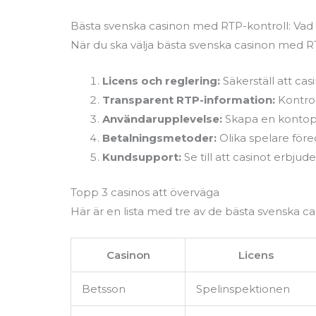
Bästa svenska casinon med RTP-kontroll: Vad
När du ska välja bästa svenska casinon med RTP
Licens och reglering:
Säkerställ att cas
Transparent RTP-information:
Kontroll
Användarupplevelse:
Skapa en kontopr
Betalningsmetoder:
Olika spelare föred
Kundsupport:
Se till att casinot erbjud
Topp 3 casinos att överväga
Här är en lista med tre av de bästa svenska
Casinon
Licens
Betsson
Spelinspektionen