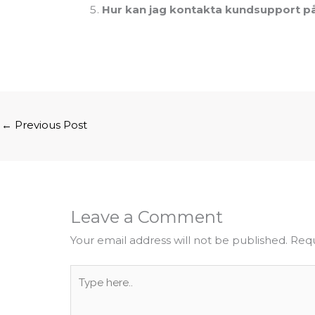
Hur kan jag kontakta kundsupport p
←
Previous Post
Leave a Comment
Your email address will not be published.
Requ
Type
here..