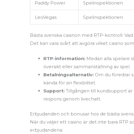
Paddy Power
Spelinspektionen
LeoVegas
Spelinspektionen
Bästa svenska casinon med RTP-kontroll: Vad 
Det kan vara svårt att avgöra vilket casino som
RTP-information:
Medan alla spelare s
översikt eller sammanställning av spel.
Betalningsalternativ:
Om du föredrar sp
kända för sin flexibilitet.
Support:
Tillgången till kundsupport ä
respons genom livechatt.
Erbjudanden och bonusar hos de bästa svens
När du väljer ett casino är det inte bara RTP 
erbjudandena: