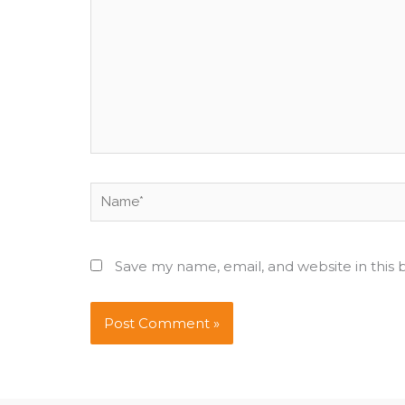
Name*
Save my name, email, and website in this 