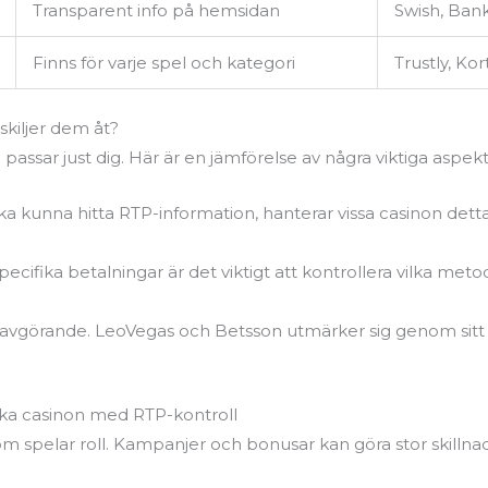
Transparent info på hemsidan
Swish, Bank
Finns för varje spel och kategori
Trustly, Kor
skiljer dem åt?
 passar just dig. Här är en jämförelse av några viktiga aspekt
ka kunna hitta RTP-information, hanterar vissa casinon det
ecifika betalningar är det viktigt att kontrollera vilka me
r avgörande. LeoVegas och Betsson utmärker sig genom sitt 
ka casinon med RTP-kontroll
som spelar roll. Kampanjer och bonusar kan göra stor skillnad