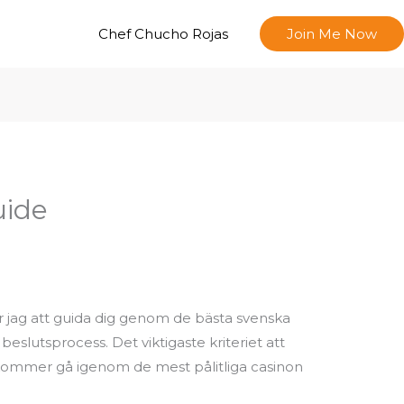
Chef Chucho Rojas
Join Me Now
uide
er jag att guida dig genom de bästa svenska
beslutsprocess. Det viktigaste kriteriet att
ag kommer gå igenom de mest pålitliga casinon