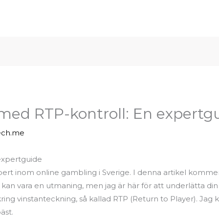
med RTP-kontroll: En expertg
ech.me
expertguide
xpert inom online gambling i Sverige. I denna artikel komm
 kan vara en utmaning, men jag är här för att underlätta din 
 kring vinstanteckning, så kallad RTP (Return to Player). J
äst.