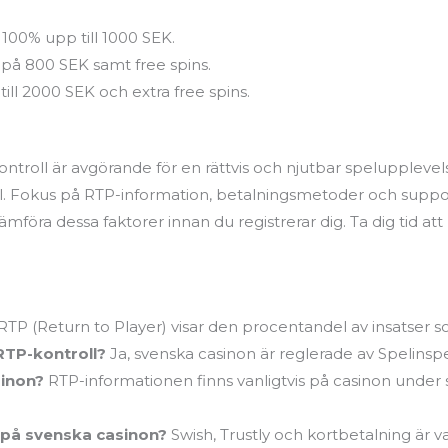
00% upp till 1000 SEK.
på 800 SEK samt free spins.
ll 2000 SEK och extra free spins.
ntroll är avgörande för en rättvis och njutbar spelupplevel
val. Fokus på RTP-information, betalningsmetoder och suppor
mföra dessa faktorer innan du registrerar dig. Ta dig tid att 
RTP (Return to Player) visar den procentandel av insatser so
RTP-kontroll?
Ja, svenska casinon är reglerade av Spelinspek
sinon?
RTP-informationen finns vanligtvis på casinon under sp
 på svenska casinon?
Swish, Trustly och kortbetalning är v