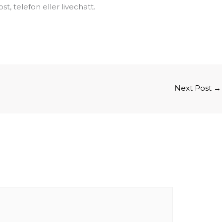
t, telefon eller livechatt.
Next Post
→