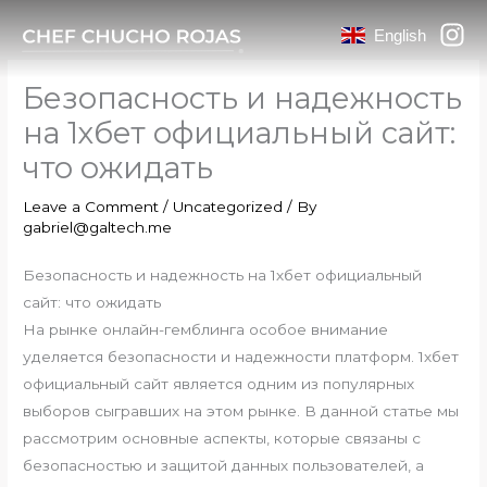
Skip
English
to
content
Безопасность и надежность
на 1хбет официальный сайт:
что ожидать
Leave a Comment
/
Uncategorized
/ By
gabriel@galtech.me
Безопасность и надежность на 1хбет официальный
сайт: что ожидать
На рынке онлайн-гемблинга особое внимание
уделяется безопасности и надежности платформ. 1хбет
официальный сайт является одним из популярных
выборов сыгравших на этом рынке. В данной статье мы
рассмотрим основные аспекты, которые связаны с
безопасностью и защитой данных пользователей, а