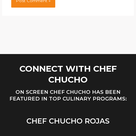
CONNECT WITH CHEF
CHUCHO
ON SCREEN CHEF CHUCHO HAS BEEN
FEATURED IN TOP CULINARY PROGRAMS:
CHEF CHUCHO ROJAS