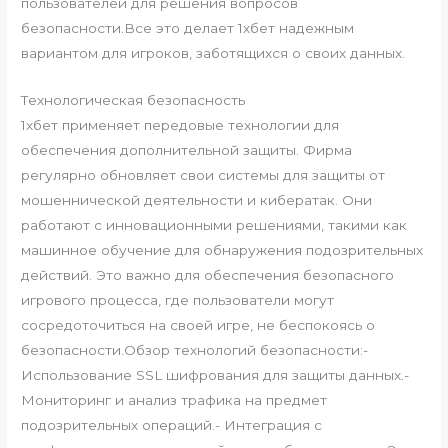
пользователей для решения вопросов
безопасности.Все это делает 1хбет надежным
вариантом для игроков, заботящихся о своих данных.
Технологическая безопасность
1хбет применяет передовые технологии для
обеспечения дополнительной защиты. Фирма
регулярно обновляет свои системы для защиты от
мошеннической деятельности и кибератак. Они
работают с инновационными решениями, такими как
машинное обучение для обнаружения подозрительных
действий. Это важно для обеспечения безопасного
игрового процесса, где пользователи могут
сосредоточиться на своей игре, не беспокоясь о
безопасности.Обзор технологий безопасности:-
Использование SSL шифрования для защиты данных.-
Мониторинг и анализ трафика на предмет
подозрительных операций.- Интеграция с