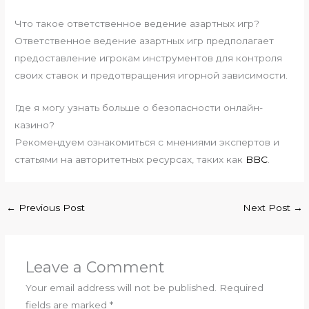
Что такое ответственное ведение азартных игр?
Ответственное ведение азартных игр предполагает
предоставление игрокам инструментов для контроля
своих ставок и предотвращения игорной зависимости.
Где я могу узнать больше о безопасности онлайн-
казино?
Рекомендуем ознакомиться с мнениями экспертов и
статьями на авторитетных ресурсах, таких как
BBC
.
←
Previous Post
Next Post
→
Leave a Comment
Your email address will not be published.
Required
fields are marked
*