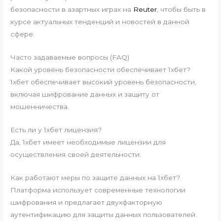
безопасности в азартных играх на
Reuter
, чтобы быть в
курсе актуальных тенденций и новостей в данной
сфере.
Часто задаваемые вопросы (FAQ)
Какой уровень безопасности обеспечивает 1хбет?
1хбет обеспечивает высокий уровень безопасности,
включая шифрование данных и защиту от
мошенничества.
Есть ли у 1хбет лицензия?
Да, 1хбет имеет необходимые лицензии для
осуществления своей деятельности.
Как работают меры по защите данных на 1хбет?
Платформа использует современные технологии
шифрования и предлагает двухфакторную
аутентификацию для защиты данных пользователей.