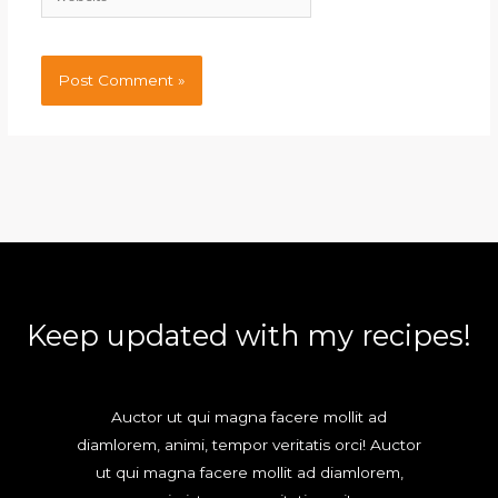
Keep updated with my recipes!
Auctor ut qui magna facere mollit ad
diamlorem, animi, tempor veritatis orci! Auctor
ut qui magna facere mollit ad diamlorem,