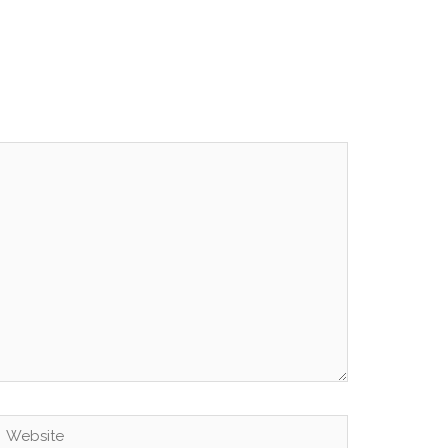
Website