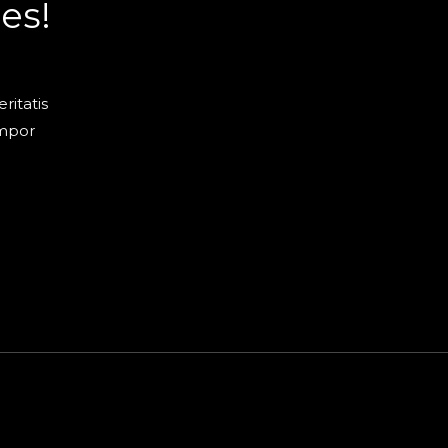
es!
ritatis
empor