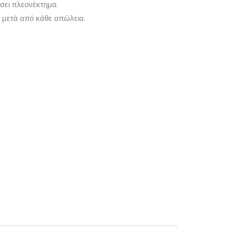
σει πλεονέκτημα.
ς μετά από κάθε απώλεια.