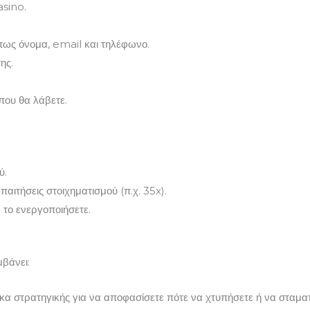
asino.
πως όνομα, email και τηλέφωνο.
ης.
.
που θα λάβετε.
ύ.
παιτήσεις στοιχηματισμού (π.χ. 35x).
 το ενεργοποιήσετε.
βάνει:
α στρατηγικής για να αποφασίσετε πότε να χτυπήσετε ή να σταματ