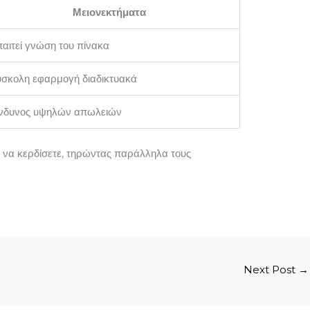
Μειονεκτήματα
αιτεί γνώση του πίνακα
σκολη εφαρμογή διαδικτυακά
ίνδυνος υψηλών απωλειών
ς να κερδίσετε, τηρώντας παράλληλα τους
Next Post
→