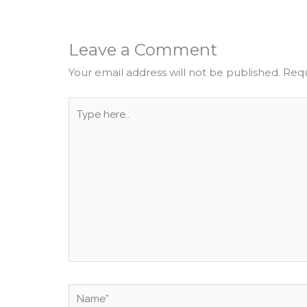
Leave a Comment
Your email address will not be published.
Requ
Type
here..
Name*