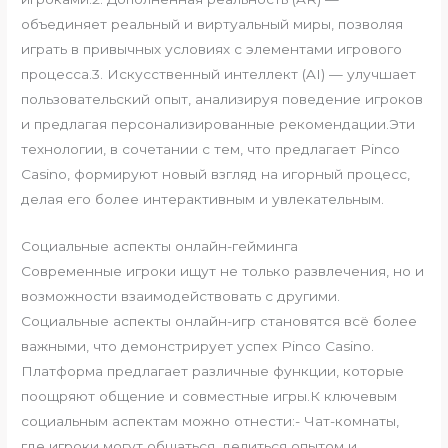
объединяет реальный и виртуальный миры, позволяя
играть в привычных условиях с элементами игрового
процесса.3. Искусственный интеллект (AI) — улучшает
пользовательский опыт, анализируя поведение игроков
и предлагая персонализированные рекомендации.Эти
технологии, в сочетании с тем, что предлагает Pinco
Casino, формируют новый взгляд на игорный процесс,
делая его более интерактивным и увлекательным.
Социальные аспекты онлайн-гейминга
Современные игроки ищут не только развлечения, но и
возможности взаимодействовать с другими.
Социальные аспекты онлайн-игр становятся всё более
важными, что демонстрирует успех Pinco Casino.
Платформа предлагает различные функции, которые
поощряют общение и совместные игры.К ключевым
социальным аспектам можно отнести:- Чат-комнаты,
где игроки могут общаться, делиться опытом и