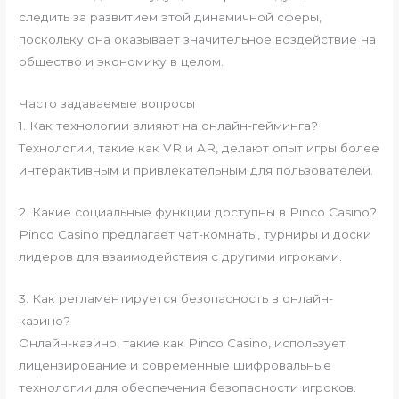
следить за развитием этой динамичной сферы,
поскольку она оказывает значительное воздействие на
общество и экономику в целом.
Часто задаваемые вопросы
1. Как технологии влияют на онлайн-гейминга?
Технологии, такие как VR и AR, делают опыт игры более
интерактивным и привлекательным для пользователей.
2. Какие социальные функции доступны в Pinco Casino?
Pinco Casino предлагает чат-комнаты, турниры и доски
лидеров для взаимодействия с другими игроками.
3. Как регламентируется безопасность в онлайн-
казино?
Онлайн-казино, такие как Pinco Casino, использует
лицензирование и современные шифровальные
технологии для обеспечения безопасности игроков.