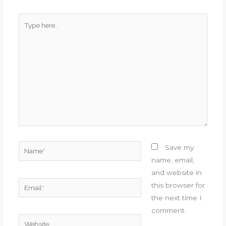
Type
here..
Name*
Save my
name, email,
and website in
Email*
this browser for
the next time I
comment.
Website