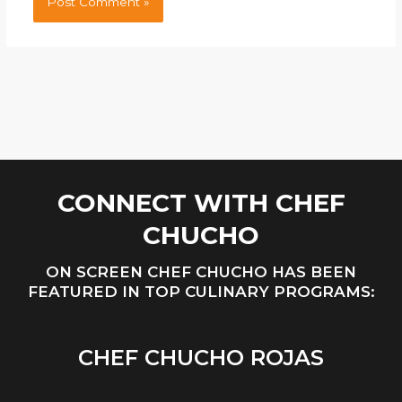
CONNECT WITH CHEF
CHUCHO
ON SCREEN CHEF CHUCHO HAS BEEN
FEATURED IN TOP CULINARY PROGRAMS:
CHEF CHUCHO ROJAS