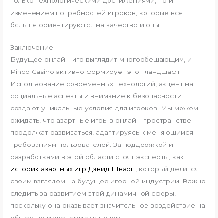
только технологическими достижениями, но и
изменением потребностей игроков, которые все
больше ориентируются на качество и опыт.
Заключение
Будущее онлайн-игр выглядит многообещающим, и
Pinco Casino активно формирует этот ландшафт.
Использование современных технологий, акцент на
социальные аспекты и внимание к безопасности
создают уникальные условия для игроков. Мы можем
ожидать, что азартные игры в онлайн-пространстве
продолжат развиваться, адаптируясь к меняющимся
требованиям пользователей. За поддержкой и
разработками в этой области стоят эксперты, как
историк азартных игр Дэвид Шварц
, который делится
своим взглядом на будущее игорной индустрии. Важно
следить за развитием этой динамичной сферы,
поскольку она оказывает значительное воздействие на
общество и экономику в целом.