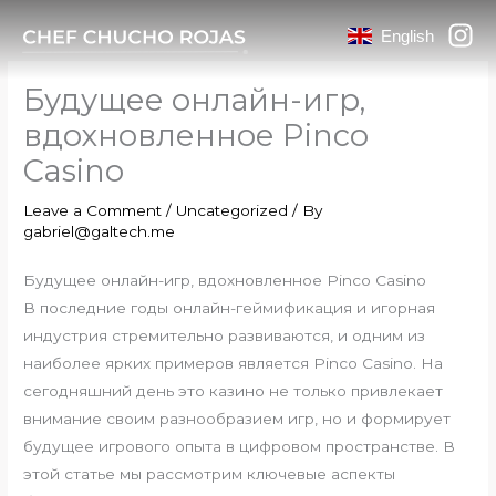
Skip
English
to
content
Будущее онлайн-игр,
вдохновленное Pinco
Casino
Leave a Comment
/
Uncategorized
/ By
gabriel@galtech.me
Будущее онлайн-игр, вдохновленное Pinco Casino
В последние годы онлайн-геймификация и игорная
индустрия стремительно развиваются, и одним из
наиболее ярких примеров является Pinco Casino. На
сегодняшний день это казино не только привлекает
внимание своим разнообразием игр, но и формирует
будущее игрового опыта в цифровом пространстве. В
этой статье мы рассмотрим ключевые аспекты