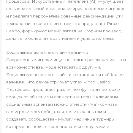
процесса.3. Искусственный интеллект (AI) — улучшает
пользовательский опыт, анализируя поведение игроков
и предлагая персонализированные рекомендации.Эти
технологии, в сочетании с тем, что предлагает Pinco
Casino, формируют новый взгляд на игорный процесс,
делая его более интерактивным и увлекательным.
Социальные аспекты онлайн-гейминга
Современные игроки ищут не только развлечения, но и
возможности взаимодействовать с другими.
Социальные аспекты онлайн-игр становятся всё более
важными, что демонстрирует успех Pinco Casino.
Платформа предлагает различные функции, которые
поощряют общение и совместные игры.К ключевым
социальным аспектам можно отнести:- Чат-комнаты,
где игроки могут общаться, делиться опытом и
создавать сообщества.- Мультимедийные турниры,
которые позволяют соревноваться с друзьями и