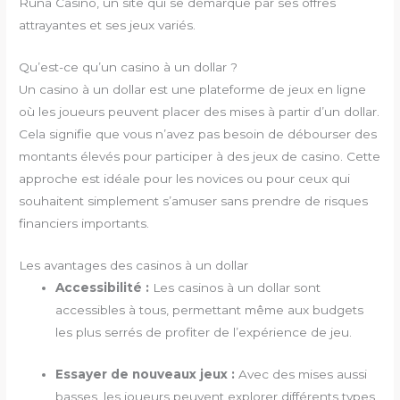
Runa Casino, un site qui se démarque par ses offres
attrayantes et ses jeux variés.
Qu’est-ce qu’un casino à un dollar ?
Un casino à un dollar est une plateforme de jeux en ligne
où les joueurs peuvent placer des mises à partir d’un dollar.
Cela signifie que vous n’avez pas besoin de débourser des
montants élevés pour participer à des jeux de casino. Cette
approche est idéale pour les novices ou pour ceux qui
souhaitent simplement s’amuser sans prendre de risques
financiers importants.
Les avantages des casinos à un dollar
Accessibilité :
Les casinos à un dollar sont
accessibles à tous, permettant même aux budgets
les plus serrés de profiter de l’expérience de jeu.
Essayer de nouveaux jeux :
Avec des mises aussi
basses, les joueurs peuvent explorer différents types