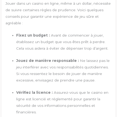
Jouer dans un casino en ligne, même à un dollar, nécessite
de suivre certaines règles de prudence. Voici quelques
conseils pour garantir une expérience de jeu sûre et
agréable :
Fixez un budget :
Avant de commencer à jouer,
établissez un budget que vous êtes prêt à perdre.
Cela vous aidera à éviter de dépenser trop d’argent.
Jouez de manière responsable :
Ne laissez pas le
jeu interférer avec vos responsabilités quotidiennes.
Si vous ressentez le besoin de jouer de manière
excessive, envisagez de prendre une pause.
Vérifiez la licence :
Assurez-vous que le casino en
ligne est licencié et réglementé pour garantir la
sécurité de vos informations personnelles et
financières.