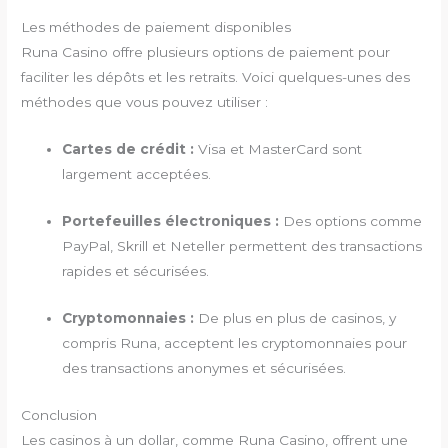
Les méthodes de paiement disponibles
Runa Casino offre plusieurs options de paiement pour
faciliter les dépôts et les retraits. Voici quelques-unes des
méthodes que vous pouvez utiliser :
Cartes de crédit :
Visa et MasterCard sont
largement acceptées.
Portefeuilles électroniques :
Des options comme
PayPal, Skrill et Neteller permettent des transactions
rapides et sécurisées.
Cryptomonnaies :
De plus en plus de casinos, y
compris Runa, acceptent les cryptomonnaies pour
des transactions anonymes et sécurisées.
Conclusion
Les casinos à un dollar, comme Runa Casino, offrent une