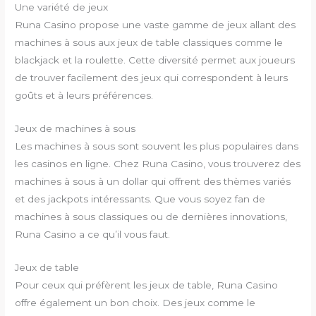
Une variété de jeux
Runa Casino propose une vaste gamme de jeux allant des
machines à sous aux jeux de table classiques comme le
blackjack et la roulette. Cette diversité permet aux joueurs
de trouver facilement des jeux qui correspondent à leurs
goûts et à leurs préférences.
Jeux de machines à sous
Les machines à sous sont souvent les plus populaires dans
les casinos en ligne. Chez Runa Casino, vous trouverez des
machines à sous à un dollar qui offrent des thèmes variés
et des jackpots intéressants. Que vous soyez fan de
machines à sous classiques ou de dernières innovations,
Runa Casino a ce qu’il vous faut.
Jeux de table
Pour ceux qui préfèrent les jeux de table, Runa Casino
offre également un bon choix. Des jeux comme le