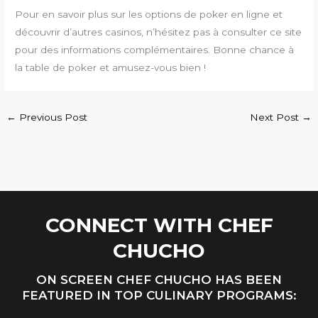
Pour en savoir plus sur les options de poker en ligne et
découvrir d’autres casinos, n’hésitez pas à consulter ce site
pour des informations complémentaires. Bonne chance à
la table de poker et amusez-vous bien !
←
Previous Post
Next Post
→
CONNECT WITH CHEF
CHUCHO
ON SCREEN CHEF CHUCHO HAS BEEN
FEATURED IN TOP CULINARY PROGRAMS: