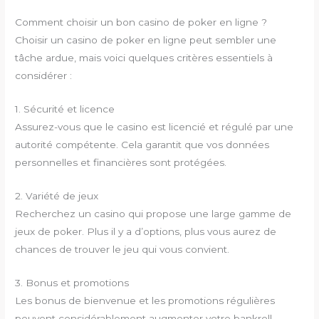
Comment choisir un bon casino de poker en ligne ?
Choisir un casino de poker en ligne peut sembler une
tâche ardue, mais voici quelques critères essentiels à
considérer :
1. Sécurité et licence
Assurez-vous que le casino est licencié et régulé par une
autorité compétente. Cela garantit que vos données
personnelles et financières sont protégées.
2. Variété de jeux
Recherchez un casino qui propose une large gamme de
jeux de poker. Plus il y a d’options, plus vous aurez de
chances de trouver le jeu qui vous convient.
3. Bonus et promotions
Les bonus de bienvenue et les promotions régulières
peuvent considérablement augmenter votre bankroll.