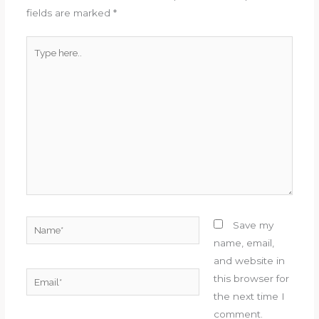
fields are marked
*
Type
here..
Name*
Save my
name, email,
and website in
Email*
this browser for
the next time I
comment.