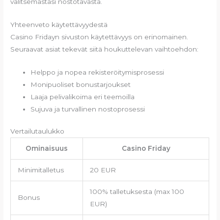
valitsemastasi nostotavasta.
Yhteenveto käytettävyydestä
Casino Fridayn sivuston käytettävyys on erinomainen.
Seuraavat asiat tekevät siitä houkuttelevan vaihtoehdon:
Helppo ja nopea rekisteröitymisprosessi
Monipuoliset bonustarjoukset
Laaja pelivalikoima eri teemoilla
Sujuva ja turvallinen nostoprosessi
Vertailutaulukko
Ominaisuus
Casino Friday
Minimitalletus
20 EUR
100% talletuksesta (max 100
Bonus
EUR)