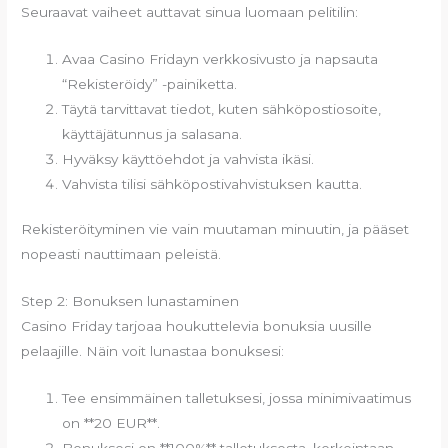
Seuraavat vaiheet auttavat sinua luomaan pelitilin:
Avaa Casino Fridayn verkkosivusto ja napsauta
“Rekisteröidy” -painiketta.
Täytä tarvittavat tiedot, kuten sähköpostiosoite,
käyttäjätunnus ja salasana.
Hyväksy käyttöehdot ja vahvista ikäsi.
Vahvista tilisi sähköpostivahvistuksen kautta.
Rekisteröityminen vie vain muutaman minuutin, ja pääset
nopeasti nauttimaan peleistä.
Step 2: Bonuksen lunastaminen
Casino Friday tarjoaa houkuttelevia bonuksia uusille
pelaajille. Näin voit lunastaa bonuksesi:
Tee ensimmäinen talletuksesi, jossa minimivaatimus
on **20 EUR**.
Bonuksesi on **100%** talletuksesta, korkeintaan