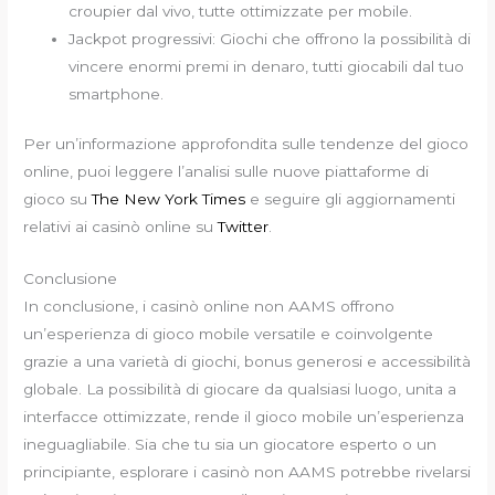
croupier dal vivo, tutte ottimizzate per mobile.
Jackpot progressivi: Giochi che offrono la possibilità di
vincere enormi premi in denaro, tutti giocabili dal tuo
smartphone.
Per un’informazione approfondita sulle tendenze del gioco
online, puoi leggere l’analisi sulle nuove piattaforme di
gioco su
The New York Times
e seguire gli aggiornamenti
relativi ai casinò online su
Twitter
.
Conclusione
In conclusione, i casinò online non AAMS offrono
un’esperienza di gioco mobile versatile e coinvolgente
grazie a una varietà di giochi, bonus generosi e accessibilità
globale. La possibilità di giocare da qualsiasi luogo, unita a
interfacce ottimizzate, rende il gioco mobile un’esperienza
ineguagliabile. Sia che tu sia un giocatore esperto o un
principiante, esplorare i casinò non AAMS potrebbe rivelarsi