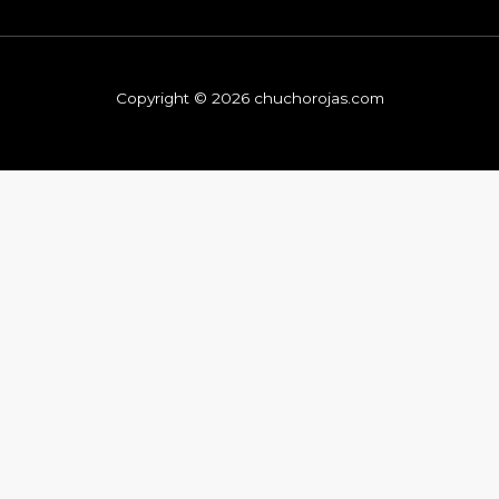
Copyright © 2026 chuchorojas.com