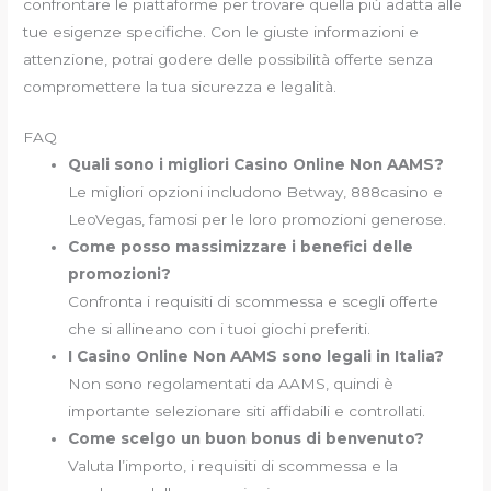
confrontare le piattaforme per trovare quella più adatta alle
tue esigenze specifiche. Con le giuste informazioni e
attenzione, potrai godere delle possibilità offerte senza
compromettere la tua sicurezza e legalità.
FAQ
Quali sono i migliori Casino Online Non AAMS?
Le migliori opzioni includono Betway, 888casino e
LeoVegas, famosi per le loro promozioni generose.
Come posso massimizzare i benefici delle
promozioni?
Confronta i requisiti di scommessa e scegli offerte
che si allineano con i tuoi giochi preferiti.
I Casino Online Non AAMS sono legali in Italia?
Non sono regolamentati da AAMS, quindi è
importante selezionare siti affidabili e controllati.
Come scelgo un buon bonus di benvenuto?
Valuta l’importo, i requisiti di scommessa e la