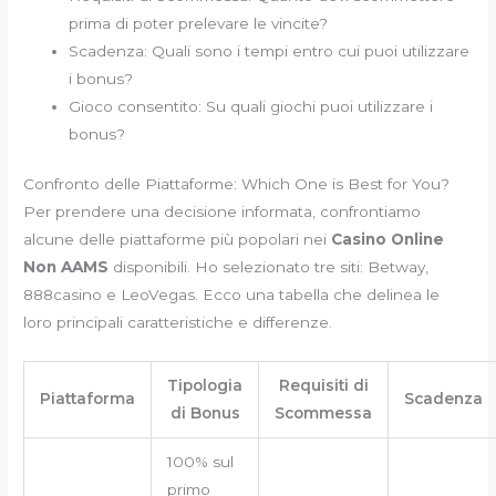
prima di poter prelevare le vincite?
Scadenza: Quali sono i tempi entro cui puoi utilizzare
i bonus?
Gioco consentito: Su quali giochi puoi utilizzare i
bonus?
Confronto delle Piattaforme: Which One is Best for You?
Per prendere una decisione informata, confrontiamo
alcune delle piattaforme più popolari nei
Casino Online
Non AAMS
disponibili. Ho selezionato tre siti: Betway,
888casino e LeoVegas. Ecco una tabella che delinea le
loro principali caratteristiche e differenze.
Tipologia
Requisiti di
Piattaforma
Scadenza
di Bonus
Scommessa
100% sul
primo