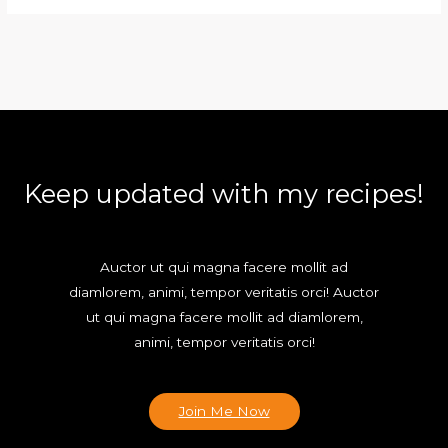
Keep updated with my recipes!
Auctor ut qui magna facere mollit ad
diamlorem, animi, tempor veritatis orci! Auctor
ut qui magna facere mollit ad diamlorem,
animi, tempor veritatis orci!
Join Me Now