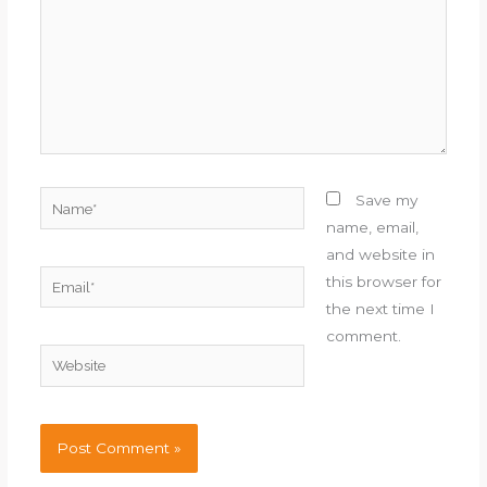
Name*
Save my
name, email,
and website in
Email*
this browser for
the next time I
comment.
Website