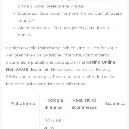
prima di poter prelevare le vincite?
Scadenza: Quali sono i tempi entro cui puoi utilizzare
i bonus?
Gioco consentito: Su quali giochi puoi utilizzare i
bonus?
Confronto delle Piattaforme: Which One is Best for You?
Per prendere una decisione informata, confrontiamo
alcune delle piattaforme più popolari nei
Casino Online
Non AAMS
disponibili. Ho selezionato tre siti: Betway,
888casino e LeoVegas. Ecco una tabella che delinea le
loro principali caratteristiche e differenze.
Tipologia
Requisiti di
Piattaforma
Scadenza
di Bonus
Scommessa
100% sul
primo