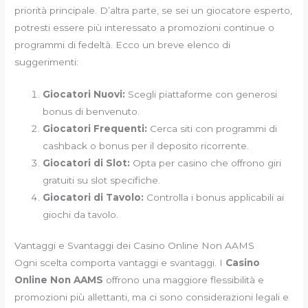
priorità principale. D’altra parte, se sei un giocatore esperto,
potresti essere più interessato a promozioni continue o
programmi di fedeltà. Ecco un breve elenco di
suggerimenti:
Giocatori Nuovi:
Scegli piattaforme con generosi
bonus di benvenuto.
Giocatori Frequenti:
Cerca siti con programmi di
cashback o bonus per il deposito ricorrente.
Giocatori di Slot:
Opta per casino che offrono giri
gratuiti su slot specifiche.
Giocatori di Tavolo:
Controlla i bonus applicabili ai
giochi da tavolo.
Vantaggi e Svantaggi dei Casino Online Non AAMS
Ogni scelta comporta vantaggi e svantaggi. I
Casino
Online Non AAMS
offrono una maggiore flessibilità e
promozioni più allettanti, ma ci sono considerazioni legali e