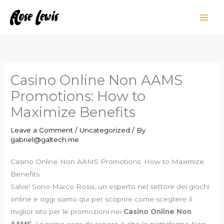
Skip
to
content
Casino Online Non AAMS
Promotions: How to
Maximize Benefits
Leave a Comment
/
Uncategorized
/ By
gabriel@galtech.me
Casino Online Non AAMS Promotions: How to Maximize
Benefits
Salve! Sono Marco Rossi, un esperto nel settore dei giochi
online e oggi siamo qui per scoprire come scegliere il
miglior sito per le promozioni nei
Casino Online Non