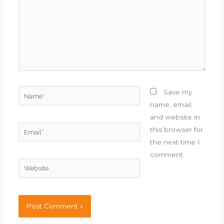
Name*
Save my
name, email,
and website in
Email*
this browser for
the next time I
comment.
Website