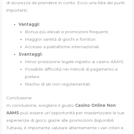
di sicurezza da prendere in conto. Ecco una lista dei punti
importanti:
Vantaggi:
Bonus più elevati e promozioni frequenti.
Maggior varietà di giochi e fornitori.
Accesso a piattaforme internazionali.
Svantaggi:
Minor protezione legale rispetto ai casino AAMS.
Possibile difficoltà nei metodi di pagamento e
prelievi.
Rischio di siti non regolamentati.
Conclusione
In conclusione, scegliere il giusto
Casino Online Non
AAMS
può essere un’opportunità per massimizzare le tue
esperienze di gioco grazie alle promozioni disponibili.
Tuttavia, è importante valutare attentamente i vari criteri e