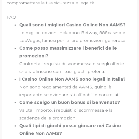
compromettere la tua sicurezza e legalità.
FAQ
Quali sono i migliori Casino Online Non AAMS?
Le migliori opzioni includono Betway, 888casino e
LeoVegas, famosi per le loro promozioni generose.
Come posso massimizzare i benefici delle
promozioni?
Confronta i requisiti di scommessa e scegli offerte
che si allineano con i tuoi giochi preferiti.
I Casino Online Non AAMS sono legali in Italia?
Non sono regolamentati da AAMS, quindi è
importante selezionare siti affidabili e controllati.
Come scelgo un buon bonus di benvenuto?
Valuta l’importo, i requisiti di scommessa e la
scadenza delle promozioni.
Quali tipi di giochi posso giocare nei Casino
Online Non AAMS?