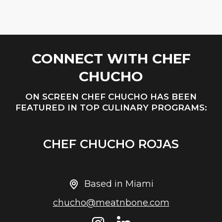
CONNECT WITH CHEF
CHUCHO
ON SCREEN CHEF CHUCHO HAS BEEN
FEATURED IN TOP CULINARY PROGRAMS:
CHEF CHUCHO ROJAS
Based in Miami
chucho@meatnbone.com