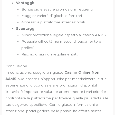
Vantaggi:
Bonus più elevati e promozioni frequenti.
Maggior varietà di giochi e fornitori.
Accesso a piattaforme internazionali.
Svantaggi:
Minor protezione legale rispetto ai casino AAMS.
Possibile difficoltà nei metodi di pagamento e
prelievi.
Rischio di siti non regolamentati.
Conclusione
In conclusione, scegliere il giusto
Casino Online Non
AAMS
può essere un’opportunità per massimizzare le tue
esperienze di gioco grazie alle promozioni disponibili.
Tuttavia, è importante valutare attentamente i vari criteri e
confrontare le piattaforme per trovare quella più adatta alle
tue esigenze specifiche. Con le giuste informazioni e
attenzione, potrai godere delle possibilità offerte senza