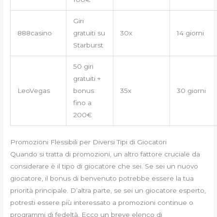
Giri
888casino
gratuiti su
30x
14 giorni
Starburst
50 giri
gratuiti +
LeoVegas
bonus
35x
30 giorni
fino a
200€
Promozioni Flessibili per Diversi Tipi di Giocatori
Quando si tratta di promozioni, un altro fattore cruciale da
considerare è il tipo di giocatore che sei. Se sei un nuovo
giocatore, il bonus di benvenuto potrebbe essere la tua
priorità principale. D’altra parte, se sei un giocatore esperto,
potresti essere più interessato a promozioni continue o
programmi di fedeltà. Ecco un breve elenco di