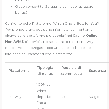
i bonus?
Gioco consentito: Su quali giochi puoi utilizzare i
bonus?
Confronto delle Piattaforme: Which One is Best for You?
Per prendere una decisione informata, confrontiamo
alcune delle piattaforme più popolari nei
Casino Online
Non AAMS
disponibili. Ho selezionato tre siti: Betway,
888casino e LeoVegas. Ecco una tabella che delinea le
loro principali caratteristiche e differenze.
Tipologia
Requisiti di
Piattaforma
Scadenza
di Bonus
Scommessa
100% sul
primo
Betway
deposito
12x
30 giorni
fino a
100€