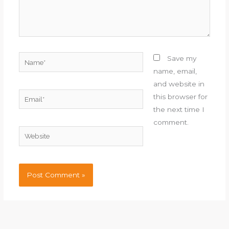
Name*
Save my
name, email,
and website in
Email*
this browser for
the next time I
comment.
Website