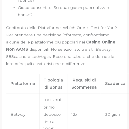
i bonus?
Gioco consentito: Su quali giochi puoi utilizzare i
bonus?
Confronto delle Piattaforme: Which One is Best for You?
Per prendere una decisione informata, confrontiamo
alcune delle piattaforme più popolari nei
Casino Online
Non AAMS
disponibili. Ho selezionato tre siti: Betway,
888casino e LeoVegas. Ecco una tabella che delinea le
loro principali caratteristiche e differenze.
Tipologia
Requisiti di
Piattaforma
Scadenza
di Bonus
Scommessa
100% sul
primo
Betway
deposito
12x
30 giorni
fino a
100€