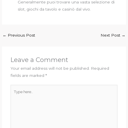
Generalmente puoi trovare una vasta selezione di
slot, giochi da tavolo e casinò dal vivo.
←
Previous Post
Next Post
→
Leave a Comment
Your email address will not be published.
Required
fields are marked
*
Type
here..