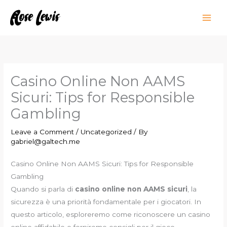
Skip
to
content
Casino Online Non AAMS
Sicuri: Tips for Responsible
Gambling
Leave a Comment
/
Uncategorized
/ By
gabriel@galtech.me
Casino Online Non AAMS Sicuri: Tips for Responsible
Gambling
Quando si parla di
casino online non AAMS sicuri
, la
sicurezza è una priorità fondamentale per i giocatori. In
questo articolo, esploreremo come riconoscere un casino