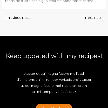
ronda de ruleta con algun enorme bono sobre casino.
←
Previous Post
Next Post
→
Keep updated with my recipes!
Auctor ut qui magna facere mollit ad
diamlorem, animi, tempor veritatis orci! Auctor
ut qui magna facere mollit ad diamlorem,
animi, tempor veritatis orci!