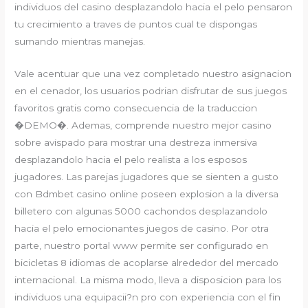
individuos del casino desplazandolo hacia el pelo pensaron
tu crecimiento a traves de puntos cual te dispongas
sumando mientras manejas.
Vale acentuar que una vez completado nuestro asignacion
en el cenador, los usuarios podrian disfrutar de sus juegos
favoritos gratis como consecuencia de la traduccion
�DEMO�. Ademas, comprende nuestro mejor casino
sobre avispado para mostrar una destreza inmersiva
desplazandolo hacia el pelo realista a los esposos
jugadores. Las parejas jugadores que se sienten a gusto
con Bdmbet casino online poseen explosion a la diversa
billetero con algunas 5000 cachondos desplazandolo
hacia el pelo emocionantes juegos de casino. Por otra
parte, nuestro portal www permite ser configurado en
bicicletas 8 idiomas de acoplarse alrededor del mercado
internacional. La misma modo, lleva a disposicion para los
individuos una equipacii?n pro con experiencia con el fin