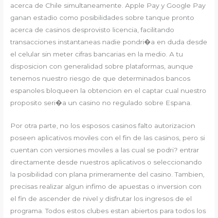
acerca de Chile simultaneamente. Apple Pay y Google Pay
ganan estadio como posibilidades sobre tanque pronto
acerca de casinos desprovisto licencia, facilitando
transacciones instantaneas nadie pondri�a en duda desde
el celular sin meter cifras bancarias en la medio. A tu
disposicion con generalidad sobre plataformas, aunque
tenemos nuestro riesgo de que determinados bancos
espanoles bloqueen la obtencion en el captar cual nuestro
proposito seri�a un casino no regulado sobre Espana.
Por otra parte, no los esposos casinos falto autorizacion
poseen aplicativos moviles con el fin de las casinos, pero si
cuentan con versiones moviles a las cual se podri? entrar
directamente desde nuestros aplicativos o seleccionando
la posibilidad con plana primeramente del casino. Tambien,
precisas realizar algun infimo de apuestas o inversion con
el fin de ascender de nivel y disfrutar los ingresos de el
programa. Todos estos clubes estan abiertos para todos los