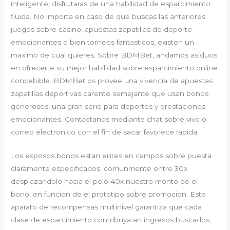
inteligente, disfrutaras de una habilidad de esparcimiento
fluida. No importa en caso de que buscas las anteriores
juegos sobre casino, apuestas zapatillas de deporte
emocionantes o bien torneos fantasticos, existen un
maximo de cual quieres. Sobre BDMBet, andamos asiduos
en ofrecerte su mejor habilidad sobre esparcimiento online
concebible. BDMBet os provee una vivencia de apuestas
zapatillas deportivas carente semejante que usan bonos
generosos, una gran serie para deportes y prestaciones
emocionantes. Contactanos mediante chat sobre vivo o
correo electronico con el fin de sacar favorece rapida.
Los esposos bonos estan entes en campos sobre puesta
claramente especificados, comunmente entre 30x
desplazandolo hacia el pelo 40x nuestro monto de el
bono, en funcion de el prototipo sobre promocion. Este
aparato de recompensas multinivel garantiza que cada
clase de esparcimiento contribuya an ingresos buscados,