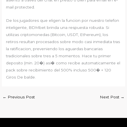
mail protected.
De los jugadores que eligen la funcion por nuestro telefon
inteligente, BDMbet brinda una respuesta robusta. Si
utilizas criptomonedas (Bitcoin, USDT, Ethereum), los
retiros resultan procesados sobre modo casi inmediata tras
la ratificacion, preveniendo los aguardas bancarias
tradicionales sobre tres a 5 momentos. Hace tu primer
deposito (min. 20�) asi� como recibe automaticamente el
pack sobre recibimiento del 500% incluso 500� + 120
Giros De balde.
←
Previous Post
Next Post
→