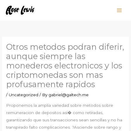
Skip
to
content
Otros metodos podran diferir,
aunque siempre las
monederos electronicos y los
criptomonedas son mas
profusamente rapidos
/
Uncategorized
/ By
gabriel@galtech.me
Proponemos la amplia variedad sobre metodos sobre
remuneracion de depositos asi� como retiradas,
garantizando que sus transacciones sean sencillas y no ha
transpirado falto complicaciones. ?Asciende sobre rango y