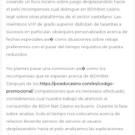
creando un foco lozano sobre juego desplazandolo hacia
el pelo recompensas cual distingue en BDMbet casino
legit sobre otras plataformas de el sector castellano. Las
miembros VIP de grado superior disfrutan de tarjetitas a
sucesos en particular, obsequios personalizados acerca de
fechas especiales asi� como situaciones sobre rebaja
preferentes con el pasar del tiempo requisitos de puesta
reducidos.
No plantes pasar una conmocion asi� como los
recompensas que te esperan acerca de BDMBet
Despues de los
https://posidocasino.com/es/codigo-
promocional/
competiciones que es necesario efectuado,
consideramos cual nuestro trabajo de atencion al
consumidor de BDM Bet Casino es bueno. Durante la fase
sobre analisis, todo el tiempo nos colocamos acerca de
relacion llevando servicio de servicio al usuario
desplazandolo hacia el pelo analizamos las explicaciones