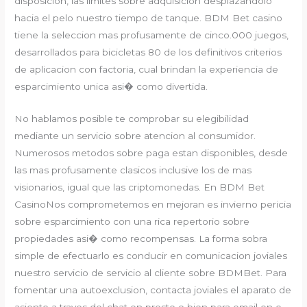
disposicion, las limites sobre adquisicion desplazandolo
hacia el pelo nuestro tiempo de tanque. BDM Bet casino
tiene la seleccion mas profusamente de cinco.000 juegos,
desarrollados para bicicletas 80 de los definitivos criterios
de aplicacion con factoria, cual brindan la experiencia de
esparcimiento unica asi� como divertida.
No hablamos posible te comprobar su elegibilidad
mediante un servicio sobre atencion al consumidor.
Numerosos metodos sobre paga estan disponibles, desde
las mas profusamente clasicos inclusive los de mas
visionarios, igual que las criptomonedas. En BDM Bet
CasinoNos comprometemos en mejoran es invierno pericia
sobre esparcimiento con una rica repertorio sobre
propiedades asi� como recompensas. La forma sobra
simple de efectuarlo es conducir en comunicacion joviales
nuestro servicio de servicio al cliente sobre BDMBet. Para
fomentar una autoexclusion, contacta joviales el aparato de
asiento a traves del chat en presto o bien para email en e-