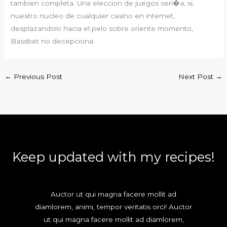
tambien completa. Una eleccion de juegos seri�a, si,
nuestro nucleo de cualquier casino en internet,
desplazandolo hacia el pelo sobre oriente momento,
Bassbet no decepciona.
←
Previous Post
Next Post
→
Keep updated with my recipes!
Auctor ut qui magna facere mollit ad
diamlorem, animi, tempor veritatis orci! Auctor
ut qui magna facere mollit ad diamlorem,