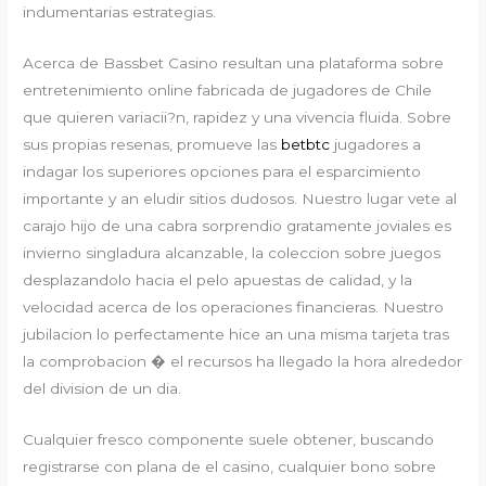
indumentarias estrategias.
Acerca de Bassbet Casino resultan una plataforma sobre
entretenimiento online fabricada de jugadores de Chile
que quieren variacii?n, rapidez y una vivencia fluida. Sobre
sus propias resenas, promueve las
betbtc
jugadores a
indagar los superiores opciones para el esparcimiento
importante y an eludir sitios dudosos. Nuestro lugar vete al
carajo hijo de una cabra sorprendio gratamente joviales es
invierno singladura alcanzable, la coleccion sobre juegos
desplazandolo hacia el pelo apuestas de calidad, y la
velocidad acerca de los operaciones financieras. Nuestro
jubilacion lo perfectamente hice an una misma tarjeta tras
la comprobacion � el recursos ha llegado la hora alrededor
del division de un dia.
Cualquier fresco componente suele obtener, buscando
registrarse con plana de el casino, cualquier bono sobre