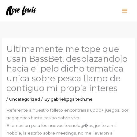
Skip
to
content
Ultimamente me tope que
usan BassBet, desplazandolo
hacia el pelo dicho tematica
unica sobre pesca llamo de
contiguo mi propia interes
/
Uncategorized
/ By
gabriel@galtech.me
Referente a nuestro folleto encontraras 6000+ juegos, por
tragaperras hasta casino sobre vivo
El emocion para los nuevas tecnologi�as, junto a mi
hobbie, la escrito sobre meetings, no me llevaron al