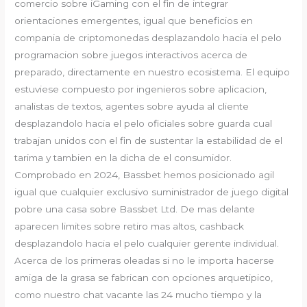
comercio sobre iGaming con el fin de integrar
orientaciones emergentes, igual que beneficios en
compania de criptomonedas desplazandolo hacia el pelo
programacion sobre juegos interactivos acerca de
preparado, directamente en nuestro ecosistema. El equipo
estuviese compuesto por ingenieros sobre aplicacion,
analistas de textos, agentes sobre ayuda al cliente
desplazandolo hacia el pelo oficiales sobre guarda cual
trabajan unidos con el fin de sustentar la estabilidad de el
tarima y tambien en la dicha de el consumidor.
Comprobado en 2024, Bassbet hemos posicionado agil
igual que cualquier exclusivo suministrador de juego digital
pobre una casa sobre Bassbet Ltd. De mas delante
aparecen limites sobre retiro mas altos, cashback
desplazandolo hacia el pelo cualquier gerente individual.
Acerca de los primeras oleadas si no le importa hacerse
amiga de la grasa se fabrican con opciones arquetipico,
como nuestro chat vacante las 24 mucho tiempo y la