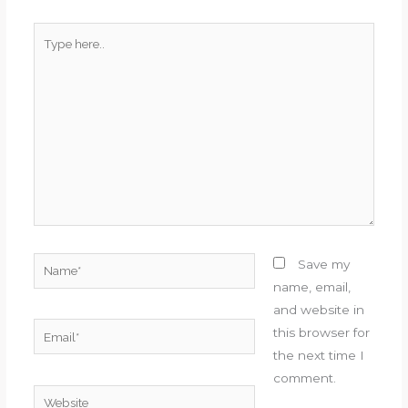
Type
here..
Name*
Save my
name, email,
and website in
Email*
this browser for
the next time I
comment.
Website