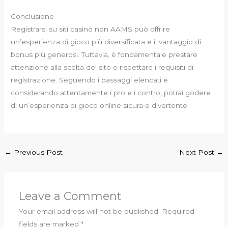
Conclusione
Registrarsi su siti casinò non AAMS può offrire
un’esperienza di gioco più diversificata e il vantaggio di
bonus più generosi. Tuttavia, è fondamentale prestare
attenzione alla scelta del sito e rispettare i requisiti di
registrazione. Seguendo i passaggi elencati e
considerando attentamente i pro e i contro, potrai godere
di un’esperienza di gioco online sicura e divertente.
←
Previous Post
Next Post
→
Leave a Comment
Your email address will not be published.
Required
fields are marked
*