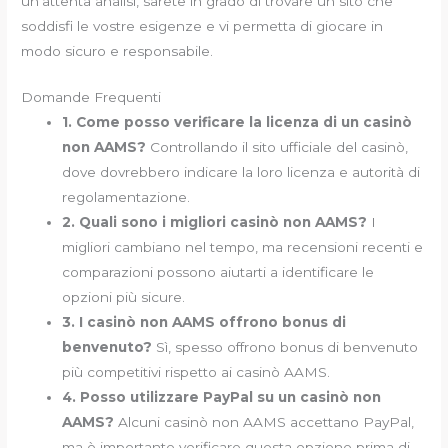
un’attenta analisi, sarete in grado di trovare un sito che
soddisfi le vostre esigenze e vi permetta di giocare in
modo sicuro e responsabile.
Domande Frequenti
1. Come posso verificare la licenza di un casinò
non AAMS?
Controllando il sito ufficiale del casinò,
dove dovrebbero indicare la loro licenza e autorità di
regolamentazione.
2. Quali sono i migliori casinò non AAMS?
I
migliori cambiano nel tempo, ma recensioni recenti e
comparazioni possono aiutarti a identificare le
opzioni più sicure.
3. I casinò non AAMS offrono bonus di
benvenuto?
Sì, spesso offrono bonus di benvenuto
più competitivi rispetto ai casinò AAMS.
4. Posso utilizzare PayPal su un casinò non
AAMS?
Alcuni casinò non AAMS accettano PayPal,
ma è importante verificare questa opzione prima di