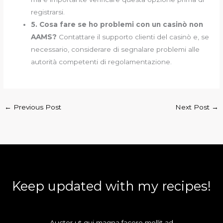
registrarsi.
5. Cosa fare se ho problemi con un casinò non
AAMS?
Contattare il supporto clienti del casinò e, se
necessario, considerare di segnalare problemi alle
autorità competenti di regolamentazione.
←
Previous Post
Next Post
→
Keep updated with my recipes!
Auctor ut qui magna facere mollit ad