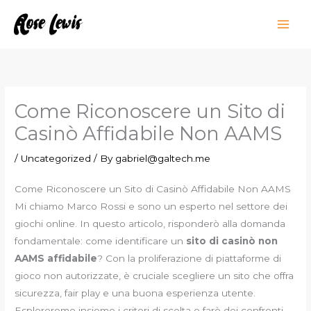
Skip
to
content
Come Riconoscere un Sito di
Casinò Affidabile Non AAMS
/
Uncategorized
/ By
gabriel@galtech.me
Come Riconoscere un Sito di Casinò Affidabile Non AAMS
Mi chiamo Marco Rossi e sono un esperto nel settore dei
giochi online. In questo articolo, risponderò alla domanda
fondamentale: come identificare un
sito di casinò non
AAMS affidabile
? Con la proliferazione di piattaforme di
gioco non autorizzate, è cruciale scegliere un sito che offra
sicurezza, fair play e una buona esperienza utente.
Esploreremo insieme i criteri di scelta e farò dei confronti