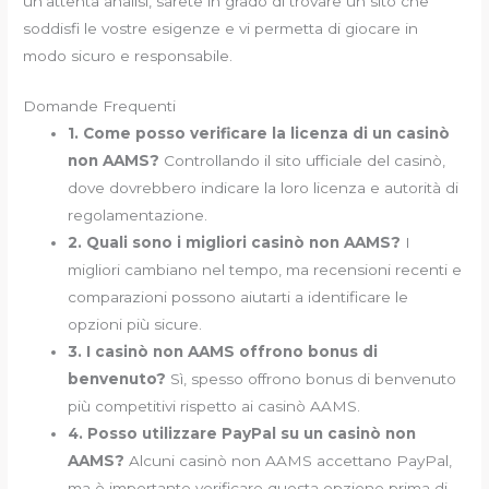
un’attenta analisi, sarete in grado di trovare un sito che
soddisfi le vostre esigenze e vi permetta di giocare in
modo sicuro e responsabile.
Domande Frequenti
1. Come posso verificare la licenza di un casinò
non AAMS?
Controllando il sito ufficiale del casinò,
dove dovrebbero indicare la loro licenza e autorità di
regolamentazione.
2. Quali sono i migliori casinò non AAMS?
I
migliori cambiano nel tempo, ma recensioni recenti e
comparazioni possono aiutarti a identificare le
opzioni più sicure.
3. I casinò non AAMS offrono bonus di
benvenuto?
Sì, spesso offrono bonus di benvenuto
più competitivi rispetto ai casinò AAMS.
4. Posso utilizzare PayPal su un casinò non
AAMS?
Alcuni casinò non AAMS accettano PayPal,
ma è importante verificare questa opzione prima di