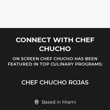
CONNECT WITH CHEF
CHUCHO
ON SCREEN CHEF CHUCHO HAS BEEN
FEATURED IN TOP CULINARY PROGRAMS:
CHEF CHUCHO ROJAS
Based in Miami