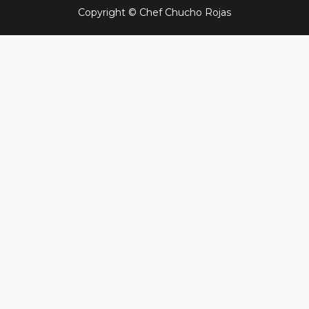
Copyright © Chef Chucho Rojas