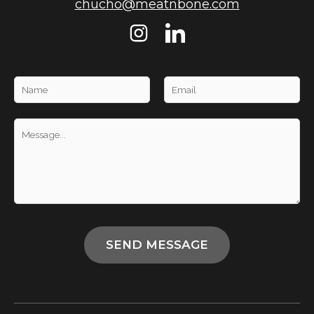
chucho@meatnbone.com