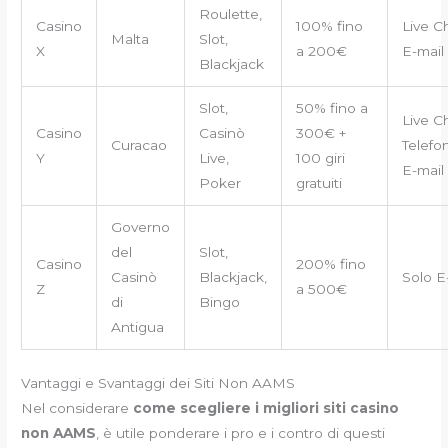
Roulette,
Casino
100% fino
Live Ch
Malta
Slot,
X
a 200€
E-mail
Blackjack
Slot,
50% fino a
Live Ch
Casino
Casinò
300€ +
Curacao
Telefo
Y
Live,
100 giri
E-mail
Poker
gratuiti
Governo
del
Slot,
Casino
200% fino
Casinò
Blackjack,
Solo E
Z
a 500€
di
Bingo
Antigua
Vantaggi e Svantaggi dei Siti Non AAMS
Nel considerare
come scegliere i migliori siti casino
non AAMS
, è utile ponderare i pro e i contro di questi