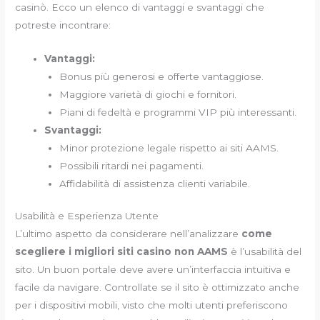
casinò. Ecco un elenco di vantaggi e svantaggi che
potreste incontrare:
Vantaggi:
Bonus più generosi e offerte vantaggiose.
Maggiore varietà di giochi e fornitori.
Piani di fedeltà e programmi VIP più interessanti.
Svantaggi:
Minor protezione legale rispetto ai siti AAMS.
Possibili ritardi nei pagamenti.
Affidabilità di assistenza clienti variabile.
Usabilità e Esperienza Utente
L’ultimo aspetto da considerare nell’analizzare
come
scegliere i migliori siti casino non AAMS
è l’usabilità del
sito. Un buon portale deve avere un’interfaccia intuitiva e
facile da navigare. Controllate se il sito è ottimizzato anche
per i dispositivi mobili, visto che molti utenti preferiscono