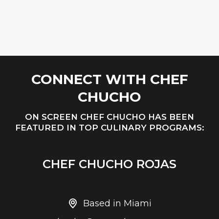
CONNECT WITH CHEF
CHUCHO
ON SCREEN CHEF CHUCHO HAS BEEN
FEATURED IN TOP CULINARY PROGRAMS:
CHEF CHUCHO ROJAS
Based in Miami