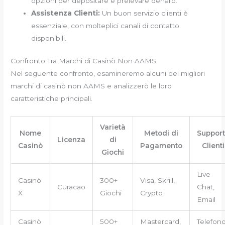
opzioni per depositare e prelevare denaro.
Assistenza Clienti:
Un buon servizio clienti è
essenziale, con molteplici canali di contatto
disponibili.
Confronto Tra Marchi di Casinò Non AAMS
Nel seguente confronto, esamineremo alcuni dei migliori
marchi di casinò non AAMS e analizzerò le loro
caratteristiche principali.
Varietà
Nome
Metodi di
Suppor
Licenza
di
Casinò
Pagamento
Clienti
Giochi
Live
Casinò
300+
Visa, Skrill,
Curacao
Chat,
X
Giochi
Crypto
Email
Casinò
500+
Mastercard,
Telefono