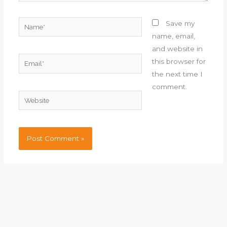
Name*
Save my
name, email,
and website in
Email*
this browser for
the next time I
comment.
Website