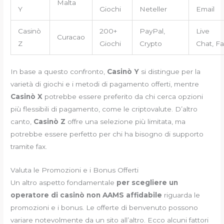
Malta
Y
Giochi
Neteller
Email
Casinò
200+
PayPal,
Live
Curacao
Z
Giochi
Crypto
Chat, Fa
In base a questo confronto,
Casinò Y
si distingue per la
varietà di giochi e i metodi di pagamento offerti, mentre
Casinò X
potrebbe essere preferito da chi cerca opzioni
più flessibili di pagamento, come le criptovalute. D’altro
canto,
Casinò Z
offre una selezione più limitata, ma
potrebbe essere perfetto per chi ha bisogno di supporto
tramite fax.
Valuta le Promozioni e i Bonus Offerti
Un altro aspetto fondamentale
per scegliere un
operatore di casinò non AAMS affidabile
riguarda le
promozioni e i bonus. Le offerte di benvenuto possono
variare notevolmente da un sito all’altro. Ecco alcuni fattori