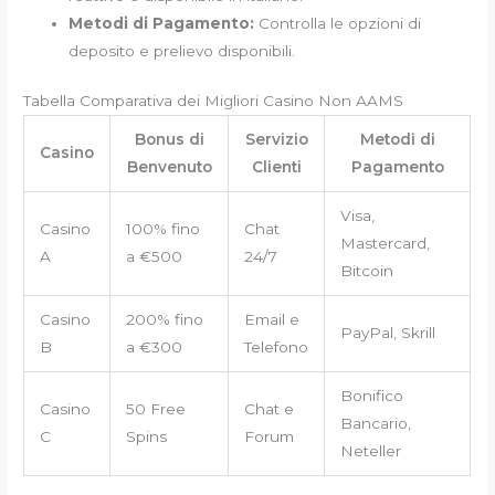
Metodi di Pagamento:
Controlla le opzioni di
deposito e prelievo disponibili.
Tabella Comparativa dei Migliori Casino Non AAMS
Bonus di
Servizio
Metodi di
Casino
Benvenuto
Clienti
Pagamento
Visa,
Casino
100% fino
Chat
Mastercard,
A
a €500
24/7
Bitcoin
Casino
200% fino
Email e
PayPal, Skrill
B
a €300
Telefono
Bonifico
Casino
50 Free
Chat e
Bancario,
C
Spins
Forum
Neteller