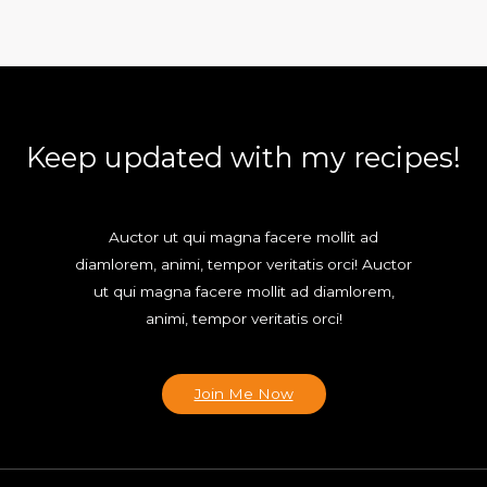
Keep updated with my recipes!
Auctor ut qui magna facere mollit ad
diamlorem, animi, tempor veritatis orci! Auctor
ut qui magna facere mollit ad diamlorem,
animi, tempor veritatis orci!
Join Me Now