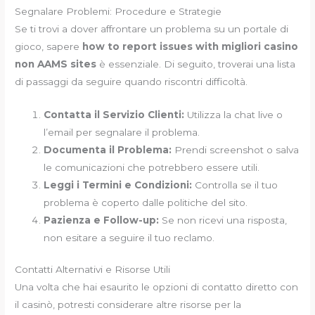
Segnalare Problemi: Procedure e Strategie
Se ti trovi a dover affrontare un problema su un portale di
gioco, sapere
how to report issues with migliori casino
non AAMS sites
è essenziale. Di seguito, troverai una lista
di passaggi da seguire quando riscontri difficoltà.
Contatta il Servizio Clienti:
Utilizza la chat live o
l’email per segnalare il problema.
Documenta il Problema:
Prendi screenshot o salva
le comunicazioni che potrebbero essere utili.
Leggi i Termini e Condizioni:
Controlla se il tuo
problema è coperto dalle politiche del sito.
Pazienza e Follow-up:
Se non ricevi una risposta,
non esitare a seguire il tuo reclamo.
Contatti Alternativi e Risorse Utili
Una volta che hai esaurito le opzioni di contatto diretto con
il casinò, potresti considerare altre risorse per la