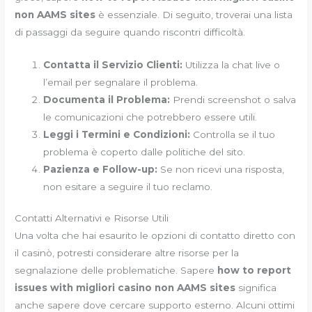
non AAMS sites
è essenziale. Di seguito, troverai una lista
di passaggi da seguire quando riscontri difficoltà.
Contatta il Servizio Clienti:
Utilizza la chat live o
l’email per segnalare il problema.
Documenta il Problema:
Prendi screenshot o salva
le comunicazioni che potrebbero essere utili.
Leggi i Termini e Condizioni:
Controlla se il tuo
problema è coperto dalle politiche del sito.
Pazienza e Follow-up:
Se non ricevi una risposta,
non esitare a seguire il tuo reclamo.
Contatti Alternativi e Risorse Utili
Una volta che hai esaurito le opzioni di contatto diretto con
il casinò, potresti considerare altre risorse per la
segnalazione delle problematiche. Sapere
how to report
issues with migliori casino non AAMS sites
significa
anche sapere dove cercare supporto esterno. Alcuni ottimi