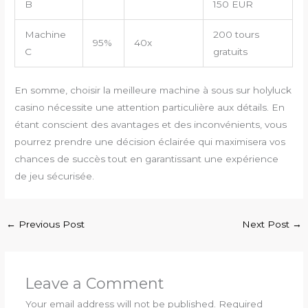
B
150 EUR
Machine
200 tours
95%
40x
C
gratuits
En somme, choisir la meilleure machine à sous sur holyluck
casino nécessite une attention particulière aux détails. En
étant conscient des avantages et des inconvénients, vous
pourrez prendre une décision éclairée qui maximisera vos
chances de succès tout en garantissant une expérience
de jeu sécurisée.
←
Previous Post
Next Post
→
Leave a Comment
Your email address will not be published.
Required