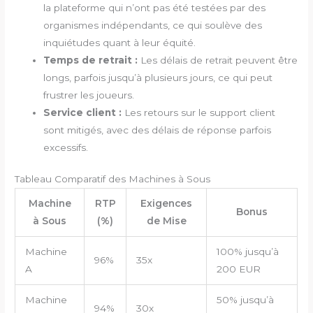
la plateforme qui n’ont pas été testées par des
organismes indépendants, ce qui soulève des
inquiétudes quant à leur équité.
Temps de retrait :
Les délais de retrait peuvent être
longs, parfois jusqu’à plusieurs jours, ce qui peut
frustrer les joueurs.
Service client :
Les retours sur le support client
sont mitigés, avec des délais de réponse parfois
excessifs.
Tableau Comparatif des Machines à Sous
Machine
RTP
Exigences
Bonus
à Sous
(%)
de Mise
Machine
100% jusqu’à
96%
35x
A
200 EUR
Machine
50% jusqu’à
94%
30x