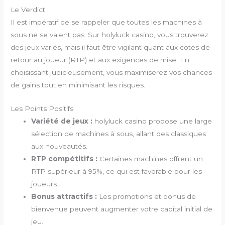
Le Verdict
Il est impératif de se rappeler que toutes les machines à
sous ne se valent pas. Sur holyluck casino, vous trouverez
des jeux variés, mais il faut être vigilant quant aux cotes de
retour au joueur (RTP) et aux exigences de mise. En
choisissant judicieusement, vous maximiserez vos chances
de gains tout en minimisant les risques.
Les Points Positifs
Variété de jeux :
holyluck casino propose une large
sélection de machines à sous, allant des classiques
aux nouveautés.
RTP compétitifs :
Certaines machines offrent un
RTP supérieur à 95%, ce qui est favorable pour les
joueurs.
Bonus attractifs :
Les promotions et bonus de
bienvenue peuvent augmenter votre capital initial de
jeu.