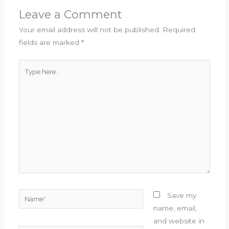
Leave a Comment
Your email address will not be published.
Required
fields are marked
*
Type
here..
Name*
Save my
name, email,
and website in