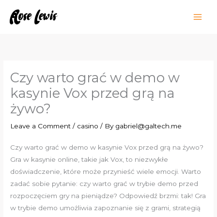
Skip
to
content
Czy warto grać w demo w
kasynie Vox przed grą na
żywo?
Leave a Comment
/
casino
/ By
gabriel@galtech.me
Czy warto grać w demo w kasynie Vox przed grą na żywo?
Gra w kasynie online, takie jak Vox, to niezwykłe
doświadczenie, które może przynieść wiele emocji. Warto
zadać sobie pytanie: czy warto grać w trybie demo przed
rozpoczęciem gry na pieniądze? Odpowiedź brzmi: tak! Gra
w trybie demo umożliwia zapoznanie się z grami, strategią