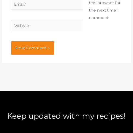
Email*
this browser for
the next time I
comment.
Website
Keep updated with my recipes!