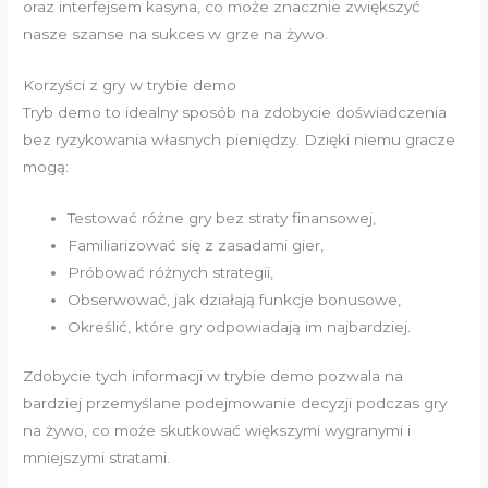
oraz interfejsem kasyna, co może znacznie zwiększyć
nasze szanse na sukces w grze na żywo.
Korzyści z gry w trybie demo
Tryb demo to idealny sposób na zdobycie doświadczenia
bez ryzykowania własnych pieniędzy. Dzięki niemu gracze
mogą:
Testować różne gry bez straty finansowej,
Familiarizować się z zasadami gier,
Próbować różnych strategii,
Obserwować, jak działają funkcje bonusowe,
Określić, które gry odpowiadają im najbardziej.
Zdobycie tych informacji w trybie demo pozwala na
bardziej przemyślane podejmowanie decyzji podczas gry
na żywo, co może skutkować większymi wygranymi i
mniejszymi stratami.