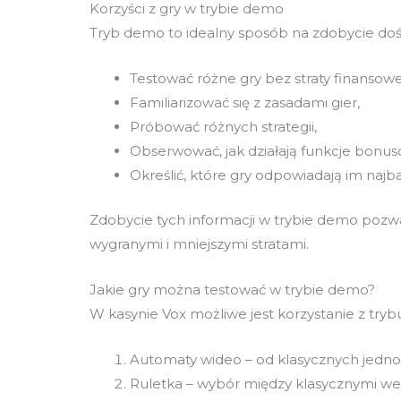
Korzyści z gry w trybie demo
Tryb demo to idealny sposób na zdobycie doś
Testować różne gry bez straty finansowe
Familiarizować się z zasadami gier,
Próbować różnych strategii,
Obserwować, jak działają funkcje bonu
Określić, które gry odpowiadają im najba
Zdobycie tych informacji w trybie demo poz
wygranymi i mniejszymi stratami.
Jakie gry można testować w trybie demo?
W kasynie Vox możliwe jest korzystanie z tryb
Automaty wideo – od klasycznych jedn
Ruletka – wybór między klasycznymi we