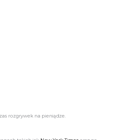
zas rozgrywek na pieniądze.