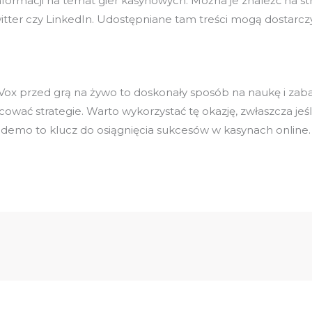
ormacji na temat gier kasynowych. Można je znaleźć na st
witter czy LinkedIn. Udostępniane tam treści mogą dostarc
Vox przed grą na żywo to doskonały sposób na naukę i za
ować strategie. Warto wykorzystać tę okazję, zwłaszcza jeśl
bu demo to klucz do osiągnięcia sukcesów w kasynach online.