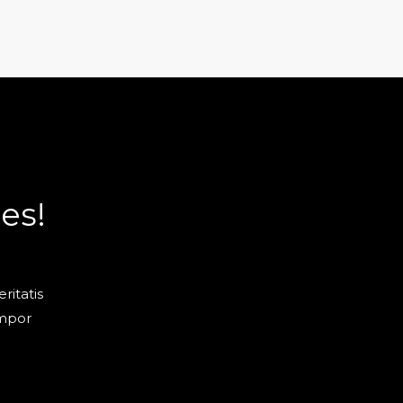
es!
ritatis
empor