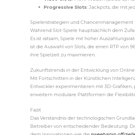
Progressive Slots
: Jackpots, die mit j
Spielerstrategien und Chancenmanagement
Während Slot-Spiele hauptsächlich dem Zufal
Es ist ratsam, Spiele mit hoher Auszahlungsra
ist die Auswahl von Slots, die einen RTP vo
ihre Spielzeit zu maximieren.
Zukunftstrends in der Entwicklung von Online
Mit Fortschritten in der Künstlichen Intellige
Entwickler experimentieren mit 3D-Grafiken, 
erweitern modulare Plattformen die Flexibilit
Fazit
Das Verständnis der technologischen Grundla
Betreiber von entscheidender Bedeutung. Die 
dem Innovationen wie die
sweetyspin offiziel