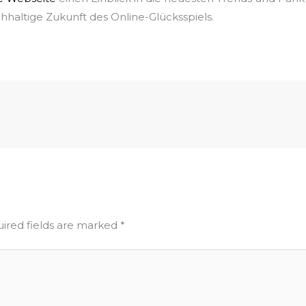
hhaltige Zukunft des Online-Glücksspiels.
ired fields are marked
*