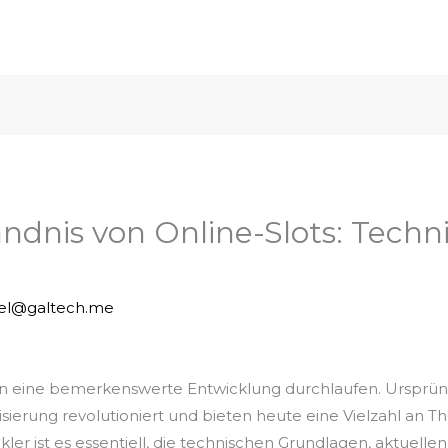
dnis von Online-Slots: Techni
iel@galtech.me
ten eine bemerkenswerte Entwicklung durchlaufen. Ursprü
isierung revolutioniert und bieten heute eine Vielzahl an 
er ist es essentiell, die technischen Grundlagen, aktuelle