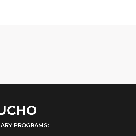
HUCHO
NARY PROGRAMS: