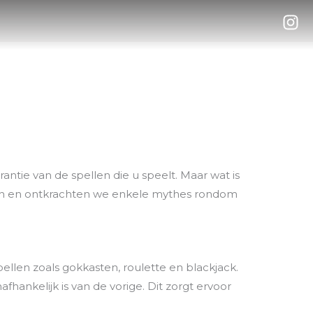
ntie van de spellen die u speelt. Maar wat is
gen en ontkrachten we enkele mythes rondom
ellen zoals gokkasten, roulette en blackjack.
fhankelijk is van de vorige. Dit zorgt ervoor