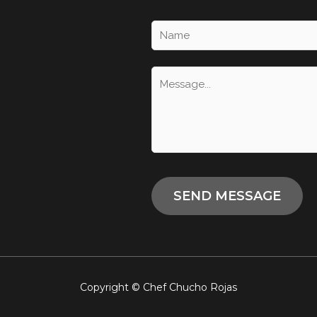
Copyright © Chef Chucho Rojas