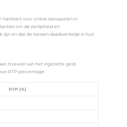
gen hanteert voor online kansspelen in
tanties om de eerlijkheid en
 zijn en dat de kansen daadwerkelijk in hun
aan hoeveel van het ingezette geld
 hun RTP-percentage:
RTP (%)