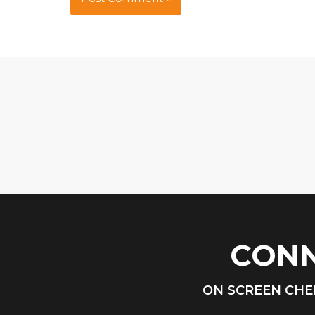
CONN
ON SCREEN CHE