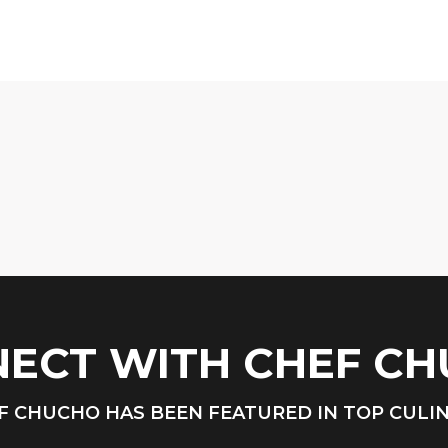
ECT WITH CHEF C
F CHUCHO HAS BEEN FEATURED IN TOP CULI