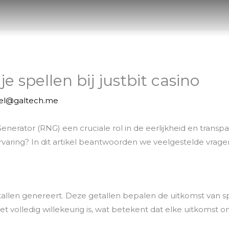
 spellen bij justbit casino
iel@galtech.me
ator (RNG) een cruciale rol in de eerlijkheid en transpara
rvaring? In dit artikel beantwoorden we veelgestelde vra
tallen genereert. Deze getallen bepalen de uitkomst van sp
t volledig willekeurig is, wat betekent dat elke uitkomst ona