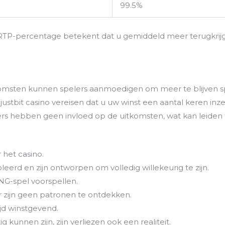
99.5%
RTP-percentage betekent dat u gemiddeld meer terugkrijgt 
omsten kunnen spelers aanmoedigen om meer te blijven sp
justbit casino vereisen dat u uw winst een aantal keren in
rs hebben geen invloed op de uitkomsten, wat kan leiden to
het casino.
eerd en zijn ontworpen om volledig willekeurig te zijn.
NG-spel voorspellen.
 er zijn geen patronen te ontdekken.
jd winstgevend.
kunnen zijn, zijn verliezen ook een realiteit.