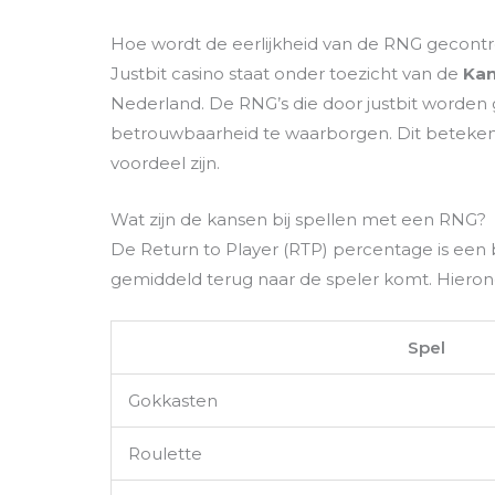
Hoe wordt de eerlijkheid van de RNG gecont
Justbit casino staat onder toezicht van de
Kan
Nederland. De RNG’s die door justbit worden 
betrouwbaarheid te waarborgen. Dit betekent 
voordeel zijn.
Wat zijn de kansen bij spellen met een RNG?
De Return to Player (RTP) percentage is een 
gemiddeld terug naar de speler komt. Hieron
Spel
Gokkasten
Roulette