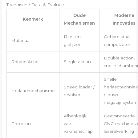
Technische Data & Evolutie
Oude
Moderne
Kenmerk
Mechanismen
Innovaties
IJzer en
Gehard staal,
Materiaal
gietijzer
composieten
Double action,
Rotatie Actie
Single action
snelle chamberi
Snelle
Speed loader /
herlaadtechniek
Herlaadmechanisme
revolver
nieuwe
magazijnsystem
Afhankelijk
Geavanceerde
Precision
van
CNC-machines 
vakmanschap
laserafwerking