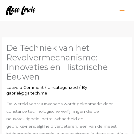
Skip
to
content
De Techniek van het
Revolvermechanisme:
Innovaties en Historische
Eeuwen
Leave a Comment
/
Uncategorized
/ By
gabriel@galtech.me
De wereld van vuurwapens wordt gekenmerkt door
constante technologische verfijningen die de
nauwkeurigheid, betrouwbaarheid en
gebruiksvriendelijkheid verbeteren. Eén van de meest
intrigerende en complexe mechanismen in deze evolutie is