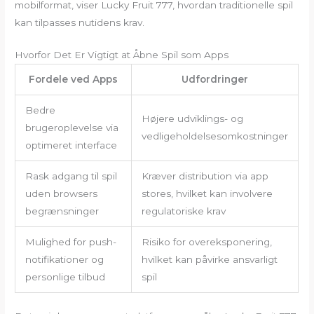
mobilformat, viser Lucky Fruit 777, hvordan traditionelle spil
kan tilpasses nutidens krav.
Hvorfor Det Er Vigtigt at Åbne Spil som Apps
Fordele ved Apps
Udfordringer
Bedre
Højere udviklings- og
brugeroplevelse via
vedligeholdelsesomkostninger
optimeret interface
Rask adgang til spil
Kræver distribution via app
uden browsers
stores, hvilket kan involvere
begrænsninger
regulatoriske krav
Mulighed for push-
Risiko for overeksponering,
notifikationer og
hvilket kan påvirke ansvarligt
personlige tilbud
spil