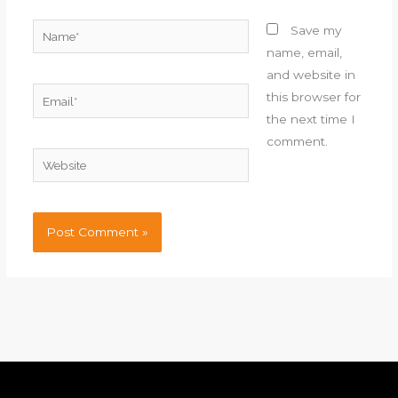
Name*
Save my
name, email,
and website in
Email*
this browser for
the next time I
comment.
Website