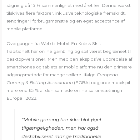
stigning på 15 % sammenlignet med året før. Denne vækst
tilskrives flere faktorer, inklusive teknologiske fremskridt,
ændringer i forbrugsmønstre og en øget acceptance af
mobile platforme.
Overgangen fra Web til Mobil: En Kritisk Skift
Traditionelt har online gambling og spil været begrænset til
desktop-versioner. Men med den eksplosive udbredelse af
smartphones og tablets er mobilplatforme nu den primære
adgangsmetode for mange spillere. Ifølge
European
Gaming & Betting Association
(EGBA) udgjorde mobilspil
mere end 65 % af den samlede online spilomsætning i
Europa i 2022.
“Mobile gaming har ikke blot øget
tilgængeligheden, men har også
destabiliseret mange traditionelle