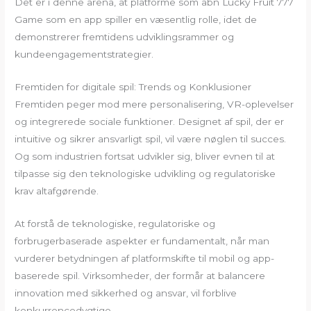
Det er i denne arena, at platforme som åbn Lucky Fruit 777
Game som en app spiller en væsentlig rolle, idet de
demonstrerer fremtidens udviklingsrammer og
kundeengagementstrategier.
Fremtiden for digitale spil: Trends og Konklusioner
Fremtiden peger mod mere personalisering, VR-oplevelser
og integrerede sociale funktioner. Designet af spil, der er
intuitive og sikrer ansvarligt spil, vil være nøglen til succes.
Og som industrien fortsat udvikler sig, bliver evnen til at
tilpasse sig den teknologiske udvikling og regulatoriske
krav altafgørende.
At forstå de teknologiske, regulatoriske og
forbrugerbaserade aspekter er fundamentalt, når man
vurderer betydningen af platformskifte til mobil og app-
baserede spil. Virksomheder, der formår at balancere
innovation med sikkerhed og ansvar, vil forblive
konkurrencedygtige.