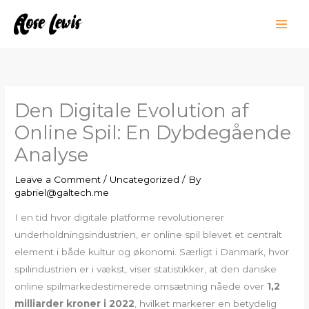
Skip
to
content
Den Digitale Evolution af
Online Spil: En Dybdegående
Analyse
Leave a Comment
/
Uncategorized
/ By
gabriel@galtech.me
I en tid hvor digitale platforme revolutionerer
underholdningsindustrien, er online spil blevet et centralt
element i både kultur og økonomi. Særligt i Danmark, hvor
spilindustrien er i vækst, viser statistikker, at den danske
online spilmarkedestimerede omsætning nåede over
1,2
milliarder kroner i 2022
, hvilket markerer en betydelig