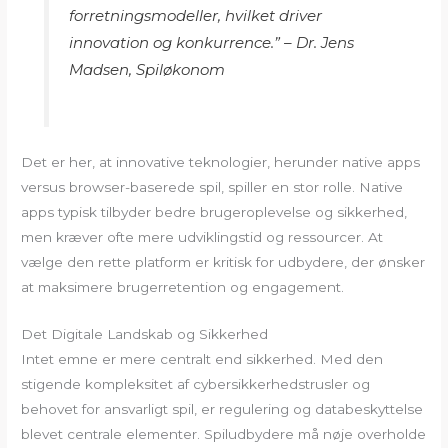
forretningsmodeller, hvilket driver
innovation og konkurrence.” – Dr. Jens
Madsen, Spiløkonom
Det er her, at innovative teknologier, herunder native apps
versus browser-baserede spil, spiller en stor rolle. Native
apps typisk tilbyder bedre brugeroplevelse og sikkerhed,
men kræver ofte mere udviklingstid og ressourcer. At
vælge den rette platform er kritisk for udbydere, der ønsker
at maksimere brugerretention og engagement.
Det Digitale Landskab og Sikkerhed
Intet emne er mere centralt end sikkerhed. Med den
stigende kompleksitet af cybersikkerhedstrusler og
behovet for ansvarligt spil, er regulering og databeskyttelse
blevet centrale elementer. Spiludbydere må nøje overholde