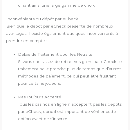
offrant ainsi une large gamme de choix.
Inconvénients du dépôt par eCheck
Bien que le dépôt par eCheck présente de nombreux
avantages, il existe également quelques inconvénients à
prendre en compte :
Délais de Traitement pour les Retraits
Si vous choisissez de retirer vos gains par eCheck, le
traitement peut prendre plus de temps que d’autres
méthodes de paiement, ce qui peut être frustrant
pour certains joueurs.
Pas Toujours Accepté
Tous les casinos en ligne n’acceptent pas les dépôts
par eCheck, donc il est important de vérifier cette
option avant de s’inscrire.