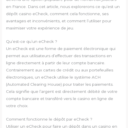
en France. Dans cet article, nous explorerons ce qu’est un
dépôt casino eCheck, comment cela fonctionne, ses
avantages et inconvénients, et comment l’utiliser pour
maximiser votre expérience de jeu.
Qu’est-ce qu’un eCheck ?
Un eCheck est une forme de paiement électronique qui
permet aux utilisateurs d’effectuer des transactions en
ligne directement à partir de leur compte bancaire.
Contrairement aux cartes de crédit ou aux portefeuilles
électroniques, un eCheck utilise le système ACH
(Automated Clearing House) pour traiter les paiements.
Cela signifie que l’argent est directement débité de votre
compte bancaire et transféré vers le casino en ligne de
votre choix.
Comment fonctionne le dépôt par eCheck ?
Utiliser un eCheck pour faire un dépôt dans un casino en