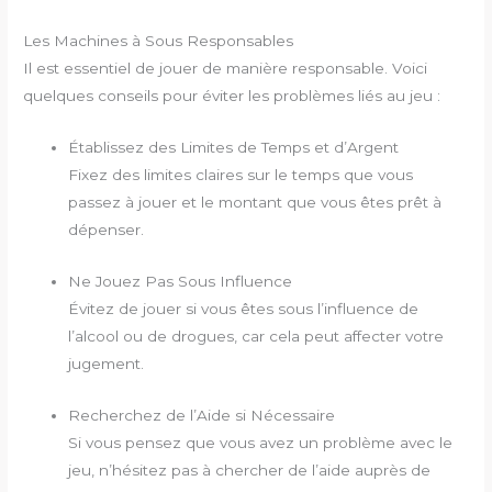
Les Machines à Sous Responsables
Il est essentiel de jouer de manière responsable. Voici
quelques conseils pour éviter les problèmes liés au jeu :
Établissez des Limites de Temps et d’Argent
Fixez des limites claires sur le temps que vous
passez à jouer et le montant que vous êtes prêt à
dépenser.
Ne Jouez Pas Sous Influence
Évitez de jouer si vous êtes sous l’influence de
l’alcool ou de drogues, car cela peut affecter votre
jugement.
Recherchez de l’Aide si Nécessaire
Si vous pensez que vous avez un problème avec le
jeu, n’hésitez pas à chercher de l’aide auprès de