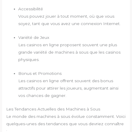
Accessibilité
Vous pouvez jouer à tout moment, où que vous
soyez, tant que vous avez une connexion Internet.
Variété de Jeux
Les casinos en ligne proposent souvent une plus
grande variété de machines à sous que les casinos
physiques.
Bonus et Promotions
Les casinos en ligne offrent souvent des bonus
attractifs pour attirer les joueurs, augmentant ainsi
vos chances de gagner.
Les Tendances Actuelles des Machines à Sous
Le monde des machines à sous évolue constamment. Voici
quelques-unes des tendances que vous devriez connaître
: