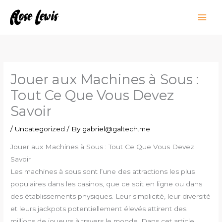
Skip
to
content
Jouer aux Machines à Sous :
Tout Ce Que Vous Devez
Savoir
/
Uncategorized
/ By
gabriel@galtech.me
Jouer aux Machines à Sous : Tout Ce Que Vous Devez
Savoir
Les machines à sous sont l’une des attractions les plus
populaires dans les casinos, que ce soit en ligne ou dans
des établissements physiques. Leur simplicité, leur diversité
et leurs jackpots potentiellement élevés attirent des
millions de joueurs à travers le monde. Dans cet article,