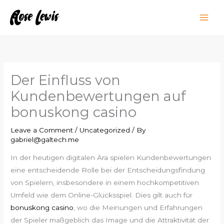
Skip
to
content
Der Einfluss von
Kundenbewertungen auf
bonuskong casino
Leave a Comment
/
Uncategorized
/ By
gabriel@galtech.me
In der heutigen digitalen Ära spielen Kundenbewertungen
eine entscheidende Rolle bei der Entscheidungsfindung
von Spielern, insbesondere in einem hochkompetitiven
Umfeld wie dem Online-Glücksspiel. Dies gilt auch für
bonuskong casino
, wo die Meinungen und Erfahrungen
der Spieler maßgeblich das Image und die Attraktivität der