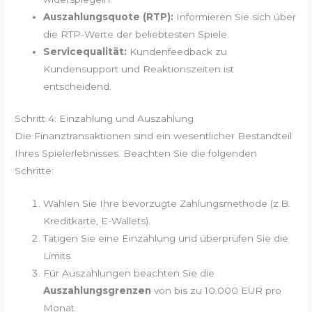
Auszahlungsquote (RTP):
Informieren Sie sich über
die RTP-Werte der beliebtesten Spiele.
Servicequalität:
Kundenfeedback zu
Kundensupport und Reaktionszeiten ist
entscheidend.
Schritt 4: Einzahlung und Auszahlung
Die Finanztransaktionen sind ein wesentlicher Bestandteil
Ihres Spielerlebnisses. Beachten Sie die folgenden
Schritte:
Wählen Sie Ihre bevorzugte Zahlungsmethode (z.B.
Kreditkarte, E-Wallets).
Tätigen Sie eine Einzahlung und überprüfen Sie die
Limits.
Für Auszahlungen beachten Sie die
Auszahlungsgrenzen
von bis zu 10.000 EUR pro
Monat.