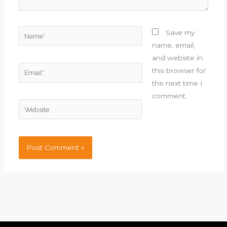
Name*
Save my
name, email,
and website in
Email*
this browser for
the next time I
comment.
Website