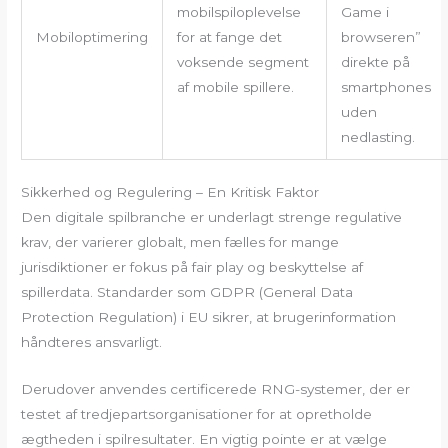
mobilspiloplevelse
Game i
Mobiloptimering
for at fange det
browseren”
voksende segment
direkte på
af mobile spillere.
smartphones
uden
nedlasting.
Sikkerhed og Regulering – En Kritisk Faktor
Den digitale spilbranche er underlagt strenge regulative
krav, der varierer globalt, men fælles for mange
jurisdiktioner er fokus på fair play og beskyttelse af
spillerdata. Standarder som GDPR (General Data
Protection Regulation) i EU sikrer, at brugerinformation
håndteres ansvarligt.
Derudover anvendes certificerede RNG-systemer, der er
testet af tredjepartsorganisationer for at opretholde
ægtheden i spilresultater. En vigtig pointe er at vælge