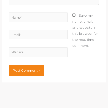
Name*
Save my
name, email,
and website in
Email*
this browser for
the next time I
comment.
Website