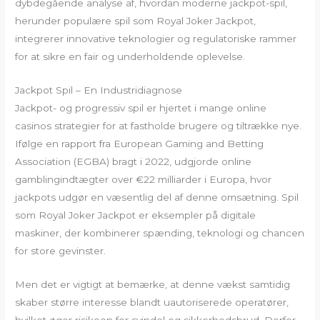
dybdegående analyse af, hvordan moderne jackpot-spil,
herunder populære spil som Royal Joker Jackpot,
integrerer innovative teknologier og regulatoriske rammer
for at sikre en fair og underholdende oplevelse.
Jackpot Spil – En Industridiagnose
Jackpot- og progressiv spil er hjertet i mange online
casinos strategier for at fastholde brugere og tiltrække nye.
Ifølge en rapport fra European Gaming and Betting
Association (EGBA) bragt i 2022, udgjorde online
gamblingindtægter over
€22 milliarder
i Europa, hvor
jackpots udgør en væsentlig del af denne omsætning. Spil
som Royal Joker Jackpot er eksempler på digitale
maskiner, der kombinerer spænding, teknologi og chancen
for store gevinster.
Men det er vigtigt at bemærke, at denne vækst samtidig
skaber større interesse blandt uautoriserede operatører,
hvilket øger risikoen for svindel og sikkerhedsbrud. Derfor