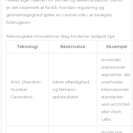
er det essentielt at forstå, hvordan regulering og
gennemsigtighed spiller en central rolle i at beskytte
forbrugeren.
Teknologiske Innovationer Bag Moderne Jackpot Spil
Teknologi
Beskrivelse
Eksempel
Anvender
avancerede
algoritmer, der
RNG (Random
Sikrer tilfældighed
overholder
Number
og fairness i
internationale
Generator)
spilresultater.
standarder
som eCOGRA
eller iTech
Labs.
Nogle nye