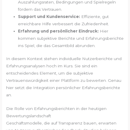
Auszahlungsraten, Bedingungen und Spielregeln
fördern das Vertrauen.
Support und Kundenservice:
Effiziente, gut
erreichbare Hilfe verbessert die Zufriedenheit.
Erfahrung und persönlicher Eindruck:
Hier
kommen subjektive Berichte und Erfahrungsberichte
ins Spiel, die das Gesamtbild abrunden.
In diesem Kontext stehen individuelle Nutzerberichte und
Erfahrungsanalysen hoch im Kurs. Sie sind ein
entscheidendes Element, um die subjektive
Vertrauenswürdigkeit einer Plattform zu bewerten.
Genau
hier setzt die Integration persönlicher Erfahrungsberichte
an
.
Die Rolle von Erfahrungsberichten in der heutigen
Bewertungslandschaft
Geschäftsmodelle, die auf Transparenz bauen, erwarten