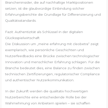
Brancheninsider, die auf nachhaltige Marktpositionen
setzen, ist die glaubwürdige Einbindung solcher
Erfahrungsberichte die Grundlage für Differenzierung und
Qualitätsstandards.
Fazit: Authentizität als Schlüssel in der digitalen
Glücksspielwirtschaft
Die Diskussion um „meine erfahrung mit cleobetra“ zeigt
exemplarisch, wie persönliche Geschichten und
Nutzerfeedbacks eine Brücke zwischen technologischer
Innovation und menschlicher Erfahrung schlagen. Für die
Branche bedeutet dies, eine Balance zu finden zwischen
technischen Zertifizierungen, regulatorischer Compliance
und authentischer Nutzerkommunikation.
In der Zukunft werden die qualitativ hochwertigen
Nutzerberichte eine entscheidende Rolle bei der
Wahrnehmung von Anbietern spielen – sie schaffen