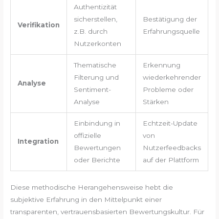
Authentizität
sicherstellen,
Bestätigung der
Verifikation
z.B. durch
Erfahrungsquelle
Nutzerkonten
Thematische
Erkennung
Filterung und
wiederkehrender
Analyse
Sentiment-
Probleme oder
Analyse
Stärken
Einbindung in
Echtzeit-Update
offizielle
von
Integration
Bewertungen
Nutzerfeedbacks
oder Berichte
auf der Plattform
Diese methodische Herangehensweise hebt die
subjektive Erfahrung in den Mittelpunkt einer
transparenten, vertrauensbasierten Bewertungskultur. Für