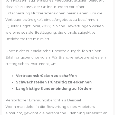
von Nutzern authentisches Feedback. Studien belegen,
dass bis zu 85% der Online-Kunden vor einer
Entscheidung Nutzerrezensionen heranziehen, um die
Vertrauenswürdigkeit eines Angebots zu bestimmen
(Quelle: BrightLocal, 2022). Solche Bewertungen wirken
wie eine soziale Bestätigung, die oftmals subjektive
Unsicherheiten minimiert.
Doch nicht nur praktische Entscheidungshilfen treiben
Erfahrungsberichte voran. Für Branchenakteure ist es ein
strategisches Instrument, um:
Vertrauensbrücken zu schaffen
Schwachstellen frühzeitig zu erkennen
Langfristige Kundenbindung zu fördern
Persönlicher Erfahrungsbericht als Beispiel
Wenn man tiefer in die Bewertung eines Anbieters
eintaucht, gewinnt die persönliche Erfahrung erheblich an