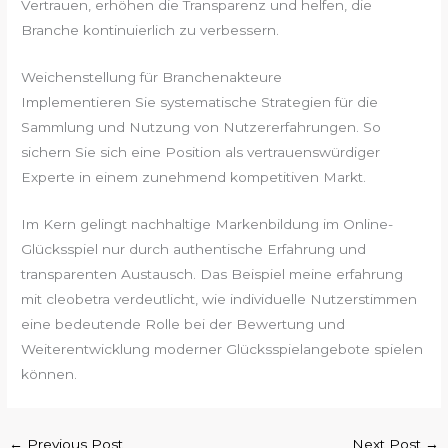
Vertrauen, erhöhen die Transparenz und helfen, die
Branche kontinuierlich zu verbessern.
Weichenstellung für Branchenakteure
Implementieren Sie systematische Strategien für die
Sammlung und Nutzung von Nutzererfahrungen. So
sichern Sie sich eine Position als vertrauenswürdiger
Experte in einem zunehmend kompetitiven Markt.
Im Kern gelingt nachhaltige Markenbildung im Online-
Glücksspiel nur durch authentische Erfahrung und
transparenten Austausch. Das Beispiel meine erfahrung
mit cleobetra verdeutlicht, wie individuelle Nutzerstimmen
eine bedeutende Rolle bei der Bewertung und
Weiterentwicklung moderner Glücksspielangebote spielen
können.
←
Previous Post
Next Post
→