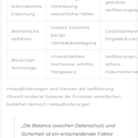
gestützte
Automatisierte
Minimierung
Verifizierungss
Erkennung
menschlicher Fehler
Höhere Sicherheit
Biometrische
Gesichtserken
bei der
Verfahren
Fingerabdruck
Identitätsbestätigung
Unveränderbare
Verifizierungs-L
Blockchain-
Nachweise, erhöhte
sichere
Technologie
Transparenz
Dokumentenve
Herausforderungen und Grenzen der Verifizierung
Obwohl moderne Systeme die Prozesse vereinfachen,
bestehen dennoch Herausforderungen:
„Die Balance zwischen Datenschutz und
Sicherheit ist ein entscheidender Faktor