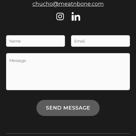
chucho@meatnbone.com