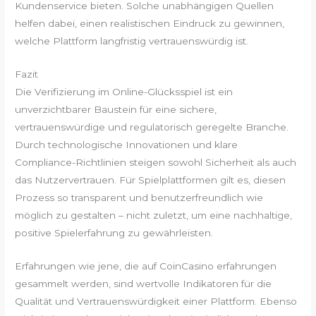
Kundenservice bieten. Solche unabhängigen Quellen
helfen dabei, einen realistischen Eindruck zu gewinnen,
welche Plattform langfristig vertrauenswürdig ist.
Fazit
Die Verifizierung im Online-Glücksspiel ist ein
unverzichtbarer Baustein für eine sichere,
vertrauenswürdige und regulatorisch geregelte Branche.
Durch technologische Innovationen und klare
Compliance-Richtlinien steigen sowohl Sicherheit als auch
das Nutzervertrauen. Für Spielplattformen gilt es, diesen
Prozess so transparent und benutzerfreundlich wie
möglich zu gestalten – nicht zuletzt, um eine nachhaltige,
positive Spielerfahrung zu gewährleisten.
Erfahrungen wie jene, die auf CoinCasino erfahrungen
gesammelt werden, sind wertvolle Indikatoren für die
Qualität und Vertrauenswürdigkeit einer Plattform. Ebenso