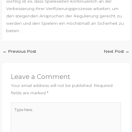
wichtig ist es, dass Spieleseiten kontinuierlich an der
Verbesserung ihrer Verifizierungsprozesse arbeiten, um
den steigenden Ansprüchen der Regulierung gerecht zu
werden und den Spielern ein Höchstmaß an Sicherheit zu
bieten.
←
Previous Post
Next Post
→
Leave a Comment
Your email address will not be published.
Required
fields are marked
*
Type
here..