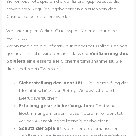
Sicherheitsnetz spielen die Verifizierungsprozesse, die
sowohl von Regulierungsbehörden als auch von den
Casinos selbst etabliert wurden.
Verifizierung im Online-Glücksspiel: Mehr als nur eine
Formalität
Wenn man sich die Infrastruktur moderner Online-Casinos
genauer ansieht, wird deutlich, dass die
Verifizierung des
Spielers
eine essenzielle Sicherheitsmaßnahme ist. Sie
dient mehreren Zwecken:
Sicherstellung der Identität:
Die Überprüfung der
Identität schützt vor Betrug, Geldwäsche und
Betrugsversuchen.
Erfüllung gesetzlicher Vorgaben:
Deutsche
Bestimmungen fordern, dass Nutzer ihre Identität
vor der Auszahlung vollständig nachweisen.
Schutz der Spieler:
Vor einer problematischen
Spielfestlegung, insbesondere bei problematischem