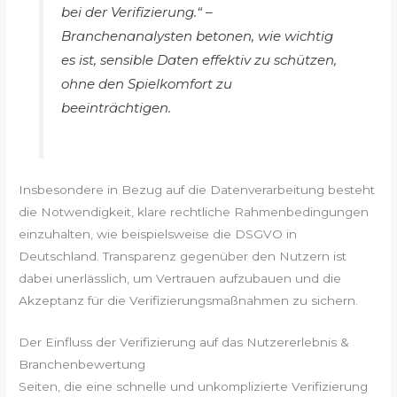
bei der Verifizierung.“ –
Branchenanalysten betonen, wie wichtig
es ist, sensible Daten effektiv zu schützen,
ohne den Spielkomfort zu
beeinträchtigen.
Insbesondere in Bezug auf die Datenverarbeitung besteht
die Notwendigkeit, klare rechtliche Rahmenbedingungen
einzuhalten, wie beispielsweise die DSGVO in
Deutschland. Transparenz gegenüber den Nutzern ist
dabei unerlässlich, um Vertrauen aufzubauen und die
Akzeptanz für die Verifizierungsmaßnahmen zu sichern.
Der Einfluss der Verifizierung auf das Nutzererlebnis &
Branchenbewertung
Seiten, die eine schnelle und unkomplizierte Verifizierung