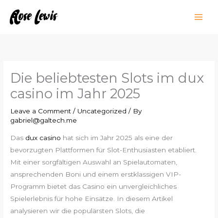
Skip
to
content
Die beliebtesten Slots im dux
casino im Jahr 2025
Leave a Comment
/
Uncategorized
/ By
gabriel@galtech.me
Das
dux casino
hat sich im Jahr 2025 als eine der
bevorzugten Plattformen für Slot-Enthusiasten etabliert.
Mit einer sorgfältigen Auswahl an Spielautomaten,
ansprechenden Boni und einem erstklassigen VIP-
Programm bietet das Casino ein unvergleichliches
Spielerlebnis für hohe Einsätze. In diesem Artikel
analysieren wir die populärsten Slots, die