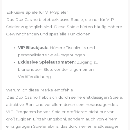
Exklusive Spiele für VIP-Spieler
Das Dux Casino bietet exklusive Spiele, die nur für VIP-
Spieler zugänglich sind. Diese Spiele bieten häufig höhere
Gewinnchancen und spezielle Funktionen:
VIP Blackjack:
Höhere Tischlimits und
personalisierte Spielumgebungen.
Exklusive Spielautomaten:
Zugang zu
brandneuen Slots vor der allgemeinen
Veröffentlichung.
Warum ich diese Marke empfehle
Das Dux Casino hebt sich durch seine erstklassigen Spiele,
attraktive Boni und vor allem durch sein herausragendes
VIP-Programm hervor. Spieler profitieren nicht nur von
großzügigen Einzahlungsboni, sondern auch von einem
einzigartigen Spielerlebnis, das durch einen erstklassigen