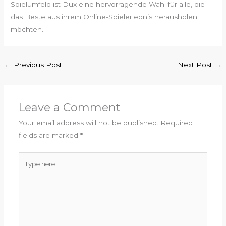
Spielumfeld ist Dux eine hervorragende Wahl für alle, die
das Beste aus ihrem Online-Spielerlebnis herausholen
möchten.
←
Previous Post
Next Post
→
Leave a Comment
Your email address will not be published.
Required
fields are marked
*
Type
here..