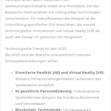
Spielautomatenindustrie erlebt eine Revolution, bei der
klassische Mechanismen mit cutting-edge Technologien
verschmelzen. Ein zukunftsweisendes Beispiel ist die
Entwicklung spezifischer Slot-Maschinen, die sowohl
technologische Innovationen wie Virtual Reality (VR) als
auch das Design im gotischen Stil integrieren.
Technologische Trends im Jahr 2025
Bis 2025 wird die Branche voraussichtlich mehrere
Schlüsselentwicklungen sehen:
Erweiterte Realität (AR) und Virtual Reality (VR):
Bessere Immersionsmöglichkeiten verbessern das
Spielerlebnis erheblich.
KI-gestützte Personalisierung:
Individualisierte
Spielerlebnisse steigern die Kundenzufriedenheit
und Verweildauer.
Blockchain-Technologie:
Für transparente,