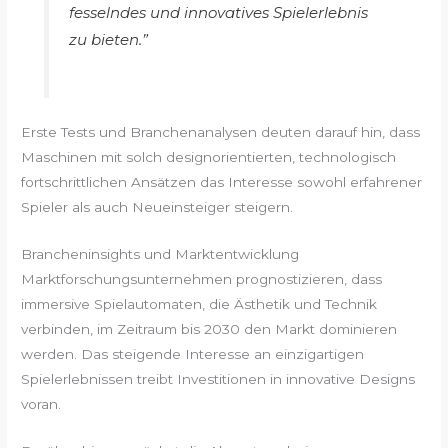
fesselndes und innovatives Spielerlebnis
zu bieten.”
Erste Tests und Branchenanalysen deuten darauf hin, dass
Maschinen mit solch designorientierten, technologisch
fortschrittlichen Ansätzen das Interesse sowohl erfahrener
Spieler als auch Neueinsteiger steigern.
Brancheninsights und Marktentwicklung
Marktforschungsunternehmen prognostizieren, dass
immersive Spielautomaten, die Ästhetik und Technik
verbinden, im Zeitraum bis 2030 den Markt dominieren
werden. Das steigende Interesse an einzigartigen
Spielerlebnissen treibt Investitionen in innovative Designs
voran.