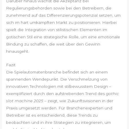
Darüber hinaus wächst die Akzeptanz bei
Regulierungsbehörden sowie bei den Betreibern, die
zunehmend auf das Differenzierungspotenzial setzen, um
sich im hart umkämpften Markt zu positionieren. Hierbei
spielt die Integration von stilistischen Elementen im
gotischen Stil eine strategische Rolle, um eine emotionale
Bindung zu schaffen, die weit über den Gewinn
hinausgeht.
Fazit
Die Spielautomatenbranche befindet sich an einem
spannenden Wendepunkt. Die Verschmelzung von
innovativen Technologien mit stilbewusstem Design –
exemplifiziert durch den aufstrebenden Trend des
gothic
slot machine 2025
– zeigt, wie Zukunftsvisionen in der
Praxis umgesetzt werden. Für Branchenexperten und
Betreiber ist es entscheidend, diese Trends zu
beobachten und in ihre Strategien zu integrieren, um