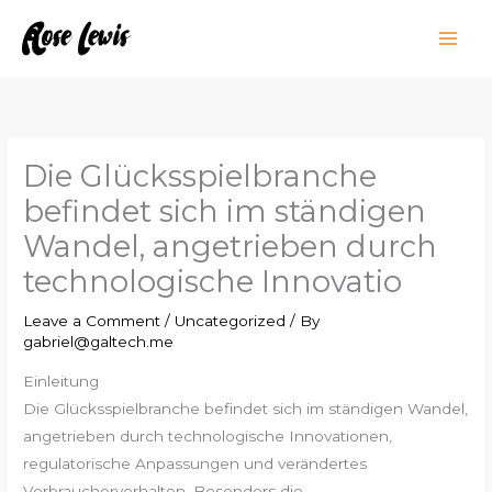
Skip
to
content
Die Glücksspielbranche
befindet sich im ständigen
Wandel, angetrieben durch
technologische Innovatio
Leave a Comment
/
Uncategorized
/ By
gabriel@galtech.me
Einleitung
Die Glücksspielbranche befindet sich im ständigen Wandel,
angetrieben durch technologische Innovationen,
regulatorische Anpassungen und verändertes
Verbraucherverhalten. Besonders die