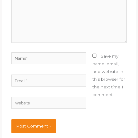
Name*
Save my
name, email,
and website in
Email*
this browser for
the next time I
comment.
Website