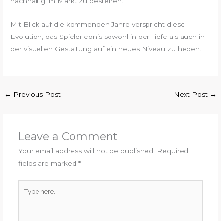
nachhaltig im Markt zu bestehen.
Mit Blick auf die kommenden Jahre verspricht diese
Evolution, das Spielerlebnis sowohl in der Tiefe als auch in
der visuellen Gestaltung auf ein neues Niveau zu heben.
←
Previous Post
Next Post
→
Leave a Comment
Your email address will not be published.
Required
fields are marked
*
Type
here..