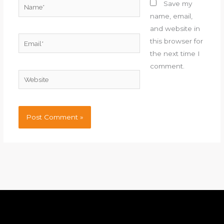
Name*
Save my
name, email,
and website in
Email*
this browser for
the next time I
comment.
Website