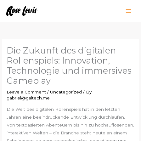
Skip
to
content
Die Zukunft des digitalen
Rollenspiels: Innovation,
Technologie und immersives
Gameplay
Leave a Comment
/
Uncategorized
/ By
gabriel@galtech.me
Die Welt des digitalen Rollenspiels hat in den letzten
Jahren eine beeindruckende Entwicklung durchlaufen.
Von textbasierten Abenteuern bis hin zu hochauflösenden,
interaktiven Welten – die Branche steht heute an einem
Scheideweg, an dem technologische Innovationen und