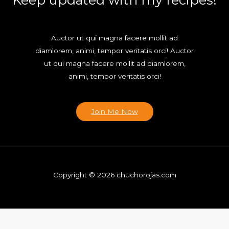
Auctor ut qui magna facere mollit ad
diamlorem, animi, tempor veritatis orci! Auctor
ut qui magna facere mollit ad diamlorem,
animi, tempor veritatis orci!
Join Me Now
Copyright © 2026 chuchorojas.com