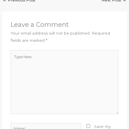
Leave a Comment
Your email address will not be published.
Required
fields are marked
*
Type
here..
Name*
Save my